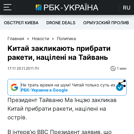
RU
ОБСТРЕЛ КИЕВА
DRONE DEALS
ОРМУЗСКИЙ ПРОЛИВ
Главная
»
Новости
»
Политика
Китай закликають прибрати
ракети, націлені на Тайвань
17:11 25.11.2011 Пт
1 мин
Не трать время на шум! Читай только суть из
РБК-Украина в Google
Президент Тайваню Ма Інцзю закликав
Китай прибрати ракети, націлені на
острів.
В інтерв'ю ВВС Президент заявив, що