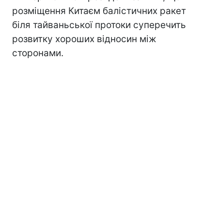
розміщення Китаєм балістичних ракет
біля тайваньської протоки суперечить
розвитку хороших відносин між
сторонами.