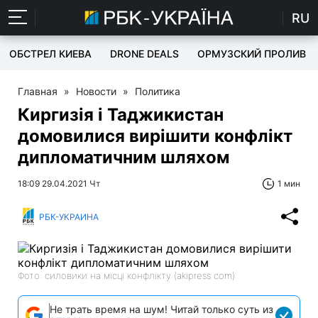
RU
ОБСТРЕЛ КИЕВА
DRONE DEALS
ОРМУЗСКИЙ ПРОЛИВ
Главная
»
Новости
»
Политика
Киргизія і Таджикистан
домовилися вирішити конфлікт
дипломатичним шляхом
18:09 29.04.2021 Чт
1 мин
РБК-УКРАИНА
Фото: силовики на місці конфлікту (akipress com)
Не трать время на шум! Читай только суть из