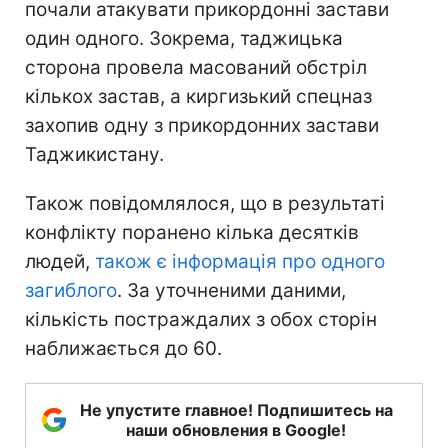
почали атакувати прикордонні застави
один одного. Зокрема, таджицька
сторона провела масований обстріл
кількох застав, а киргизький спецназ
захопив одну з прикордонних застави
Таджикистану.
Також повідомлялося, що в результаті
конфлікту поранено кілька десятків
людей,
також є інформація про одного
загиблого
. За уточненими даними,
кількість постраждалих з обох сторін
наближається до 60.
Не упустите главное! Подпишитесь на
наши обновления в Google!