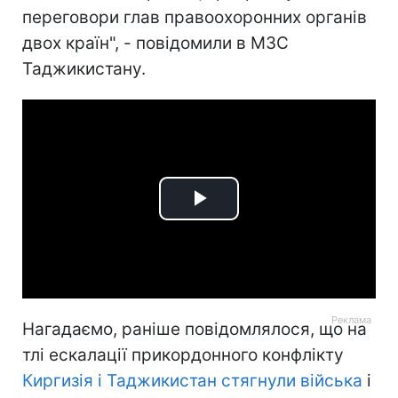
переговори глав правоохоронних органів
двох країн", - повідомили в МЗС
Таджикистану.
Play
Video
Нагадаємо, раніше повідомлялося, що на
тлі ескалації прикордонного конфлікту
Киргизія і Таджикистан стягнули війська
і