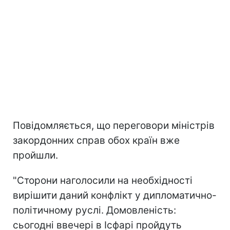
Повідомляється, що переговори міністрів
закордонних справ обох країн вже
пройшли.
"Сторони наголосили на необхідності
вирішити даний конфлікт у дипломатично-
політичному руслі. Домовленість:
сьогодні ввечері в Ісфарі пройдуть