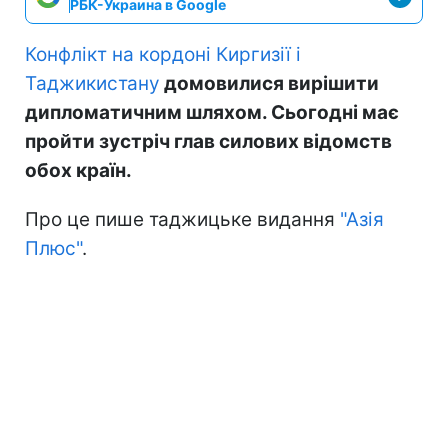
РБК-Украина в Google
Конфлікт на кордоні Киргизії і
Таджикистану
домовилися вирішити
дипломатичним шляхом. Сьогодні має
пройти зустріч глав силових відомств
обох країн.
Про це пише таджицьке видання
"Азія
Плюс"
.