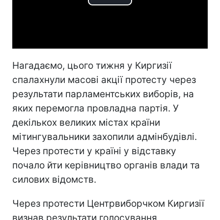
Play
Video
Нагадаємо, цього тижня у Киргизії
спалахнули масові акції протесту через
результати парламентських виборів, на
яких перемогла провладна партія. У
декількох великих містах країни
мітингувальники захопили адмінбудівлі.
Через протести у країні у відставку
почало йти керівництво органів влади та
силових відомств.
Через протести Центрвиборчком Киргизії
визнав результати голосування