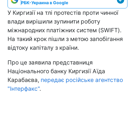
РБК-Украина в Google
У Киргизії на тлі протестів проти чинної
влади вирішили зупинити роботу
міжнародних платіжних систем (SWIFT).
На такий крок пішли з метою запобігання
відтоку капіталу з країни.
Про це заявила представниця
Національного банку Киргизії Аїда
Карабаєва,
передає російське агентство
"Інтерфакс"
.