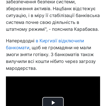
забезпечення безпеки системи,
збереження активів. Нацбанк відстежує
ситуацію, і в міру її стабілізації банківська
система почне свою діяльність в
штатному режимі", - пояснила Карабаєва.
Напередодні
в Киргизії відключили
банкомати
, щоб не громадяни не мали
змоги зняти готівку. З банкоматів також
вилучили всі кошти нібито через загрозу
мародерства.