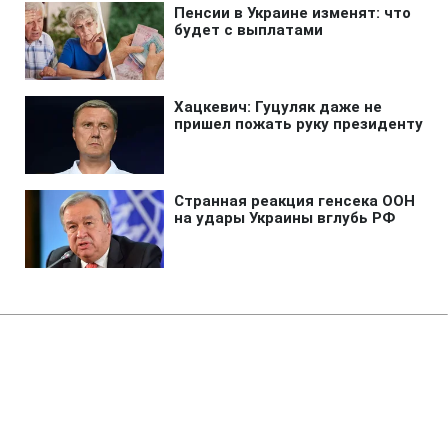
Главная
»
Бизнес
»
Tech
Более мощная Xbox
проигрывает PS5?