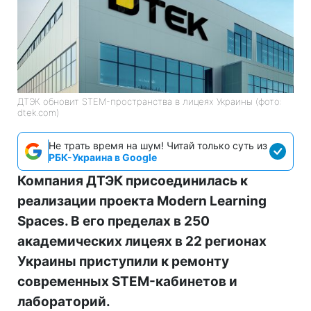
ДТЭК обновит STEM-пространства в лицеях Украины (фото:
dtek.com)
Не трать время на шум! Читай только суть из
РБК-Украина в Google
Компания ДТЭК присоединилась к
реализации проекта Modern Learning
Spaces. В его пределах в 250
академических лицеях в 22 регионах
Украины приступили к ремонту
современных STEM-кабинетов и
лабораторий.