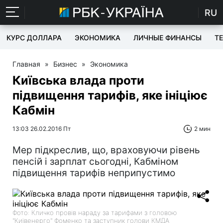
RU
КУРС ДОЛЛАРА
ЭКОНОМИКА
ЛИЧНЫЕ ФИНАНСЫ
T
Главная
»
Бизнес
»
Экономика
Київська влада проти
підвищення тарифів, яке ініціює
Кабмін
13:03 26.02.2016 Пт
2 мин
Мер підкреслив, що, враховуючи рівень
пенсій і зарплат сьогодні, Кабміном
підвищення тарифів неприпустимо
Фото: Кличко провів нараду за тарифами з головою
"Київенерго" Фоменко та заступник голови КМДА