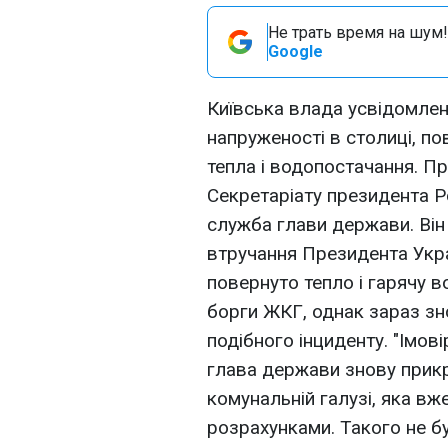
Не трать время на шум!
Google
Київська влада усвідомлен
напруженості в столиці, п
тепла і водопостачання. П
Секретаріату президента Р
служба глави держави. Він
втручання Президента Укра
повернуто тепло і гарячу в
борги ЖКГ, однак зараз зн
подібного інциденту. "Імов
глава держави знову прикр
комунальній галузі, яка вж
розрахунками. Такого не б