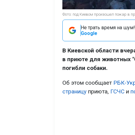
Фото: под Киевом произошел пожар в пр
Не трать время на шум!
Google
В Киевской области вчер
в приюте для животных "
погибли собаки.
Об этом сообщает
РБК-Ук
страницу
приюта,
ГСЧС
и
п