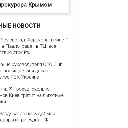
прокурора Крымом
НЫЕ НОВОСТИ
без света, в Харькове "прилет"
а в Павлограде - в ТЦ: все
ствия атак РФ
ание руководителя CEO Club
: новые детали дела в
зиве РБК-Украина
тный" проезд: сколько
нов Киев тратит на льготные
зки
 Мадяра" за ночь добыли
радары и три судна РФ