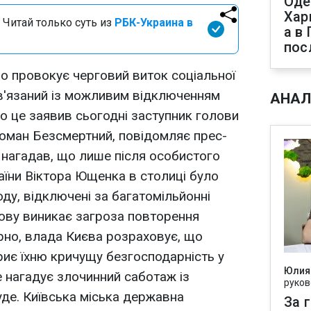
Оде
Хар
 Читай только суть из
РБК-Украина в
а в
пос
о провокує черговий виток соціальної
ов'язаний із можливим відключенням
АНАЛ
ро це заявив сьогодні заступник голови
оман Безсмертний, повідомляє прес-
 нагадав, що лише після особистого
їни Віктора Ющенка в столиці було
оду, відключені за багатомільйонні
ову виникає загроза повторення
ірно, влада Києва розраховує, що
иє їхню кричущу безгосподарність у
Юлия
е нагадує злочинний саботаж із
руков
уде. Київська міська державна
За 