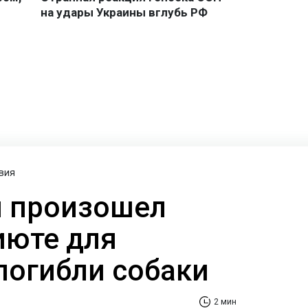
вия
м произошел
июте для
погибли собаки
2 мин