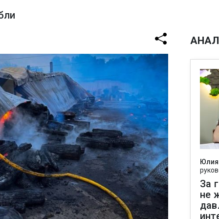
бли
АНАЛ
Юлия
руков
За 
не 
дав
инт