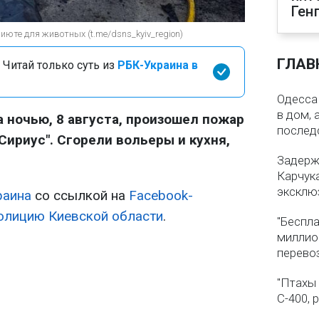
Ген
июте для животных (t.me/dsns_kyiv_region)
ГЛАВ
 Читай только суть из
РБК-Украина в
Одесса 
в дом, 
а ночью, 8 августа, произошел пожар
послед
Сириус". Сгорели вольеры и кухня,
Задерж
Карчука
эксклю
раина
со ссылкой на
Facebook-
олицию Киевской области
.
"Беспла
миллио
перево
"Птахы
С-400, 