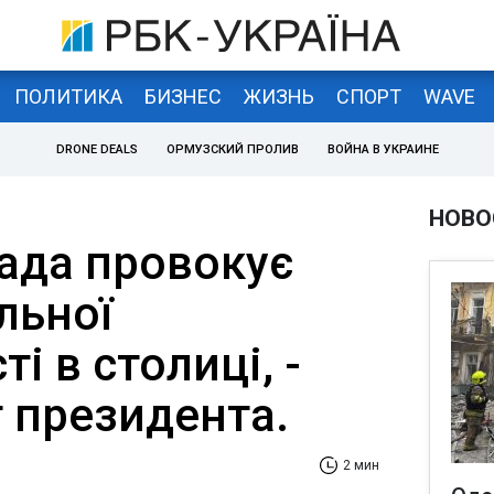
ПОЛИТИКА
БИЗНЕС
ЖИЗНЬ
СПОРТ
WAVE
DRONE DEALS
ОРМУЗСКИЙ ПРОЛИВ
ВОЙНА В УКРАИНЕ
НОВО
лада провокує
льної
і в столиці, -
 президента.
2 мин