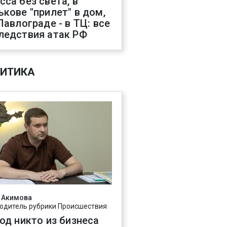
сса без света, в
ькове "прилет" в дом,
 Павлограде - в ТЦ: все
ледствия атак РФ
ИТИКА
 Акимова
одитель рубрики Происшествия
год никто из бизнеса