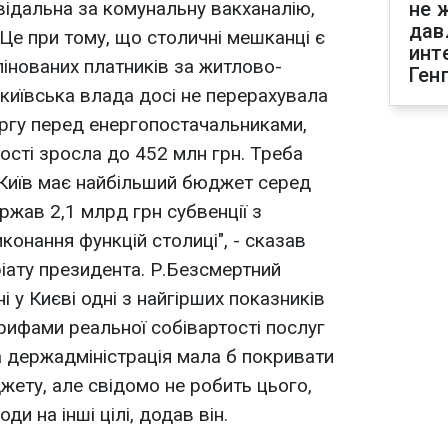
відальна за комунальну вакханалію,
не 
дав
 Це при тому, що столичні мешканці є
инт
інованих платників за житлово-
Ген
 київська влада досі не перерахувала
оргу перед енергопостачальниками,
ості зросла до 452 млн грн. Треба
 Київ має найбільший бюджет серед
ержав 2,1 млрд грн субвенції з
онання функцій столиці", - сказав
іату президента. Р.Безсмертний
і у Києві одні з найгірших показників
ифами реальної собівартості послуг
а держадміністрація мала б покривати
жету, але свідомо не робить цього,
и на інші цілі, додав він.