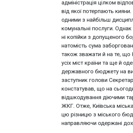
адміністрація цілком відпо
від якої потерпають кияни.
одними з найбільш дисципл
комунальні послуги. Однак
ні копійки з допущеного б
натомість сума заборгован
також зважати й на те, що
усіх міст країни та ще й од
державного бюджету на вик
заступник голови Секретар
констатував, що на сьогодн
відшкодування діючими тар
ЖКГ. Отже, Київська міськ
цю різницю з міського бюд
направляючи одержані доход