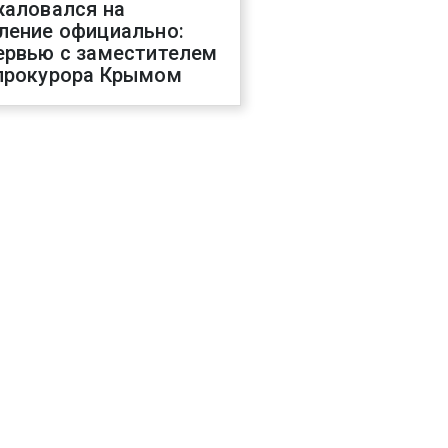
жаловался на
ление официально:
ервью с заместителем
прокурора Крымом