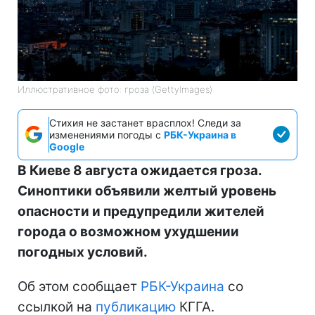
Иллюстративное фото: гроза (GettyImages)
Стихия не застанет врасплох! Следи за
изменениями погоды с
РБК-Украина в
Google
В Киеве 8 августа ожидается гроза.
Синоптики объявили желтый уровень
опасности и предупредили жителей
города о возможном ухудшении
погодных условий.
Об этом сообщает
РБК-Украина
со
ссылкой на
публикацию
КГГА.