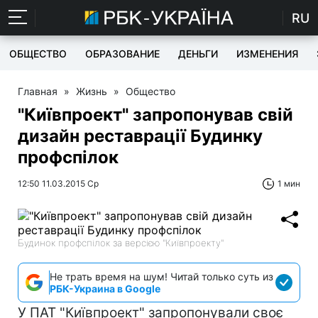
RU
ОБЩЕСТВО
ОБРАЗОВАНИЕ
ДЕНЬГИ
ИЗМЕНЕНИЯ
Главная
»
Жизнь
»
Общество
"Київпроект" запропонував свій
дизайн реставрації Будинку
профспілок
12:50 11.03.2015 Ср
1 мин
Будинок профспілок за версією "Київпроекту"
Не трать время на шум! Читай только суть из
РБК-Украина в Google
У ПАТ "Київпроект" запропонували своє