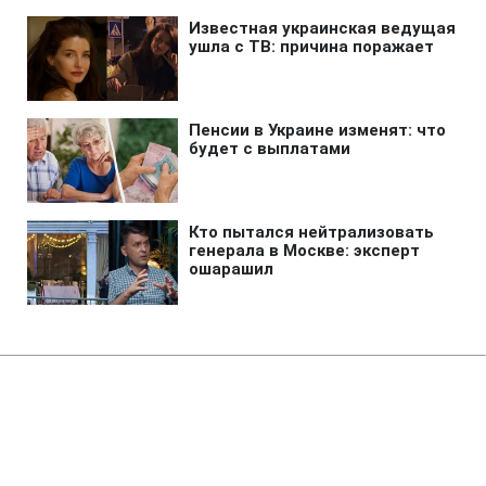
Главная
»
Жизнь
»
Общество
Выгоняли собаку шваброй в
жару: "Новая почта" уволила