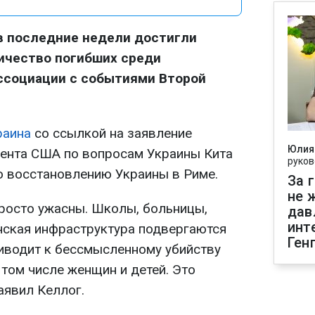
 в последние недели достигли
ичество погибших среди
ссоциации с событиями Второй
раина
со ссылкой на заявление
Юлия
ента США по вопросам Украины Кита
руков
о восстановлению Украины в Риме.
За 
не 
просто ужасны. Школы, больницы,
дав
инт
нская инфраструктура подвергаются
Ген
риводит к бессмысленному убийству
 том числе женщин и детей. Это
аявил Келлог.