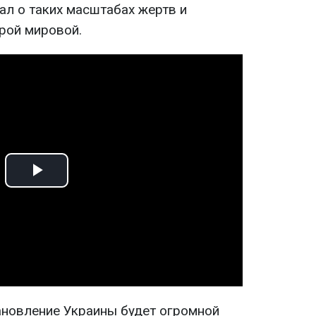
ал о таких масштабах жертв и
рой мировой.
Play
Video
ановление Украины будет огромной