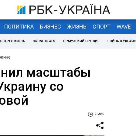
ПОЛИТИКА
БИЗНЕС
ЖИЗНЬ
СПОРТ
WAVE
БСТРЕЛ КИЕВА
DRONE DEALS
ОРМУЗСКИЙ ПРОЛИВ
ВОЙНА В УКРАИ
раине
внил масштабы
Украину со
овой
2 мин