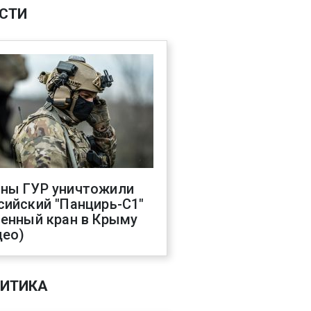
СТИ
ны ГУР уничтожили
сийский "Панцирь-С1"
оенный кран в Крыму
део)
ИТИКА