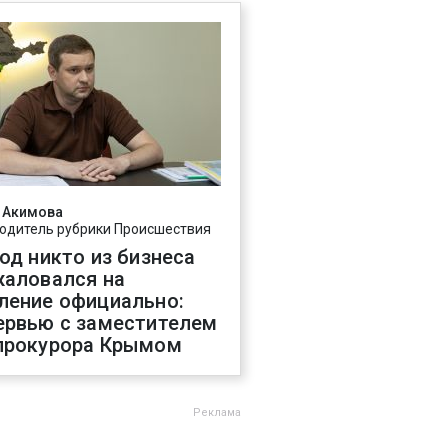
 Акимова
одитель рубрики Происшествия
год никто из бизнеса
жаловался на
ление официально:
ервью с заместителем
прокурора Крымом