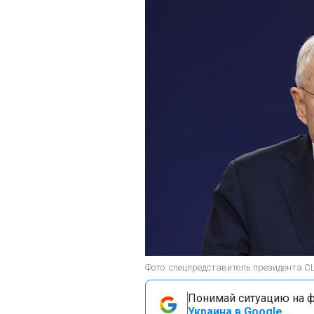
Фото: спецпредставитель президента С
Понимай ситуацию на фр
Украина в Google