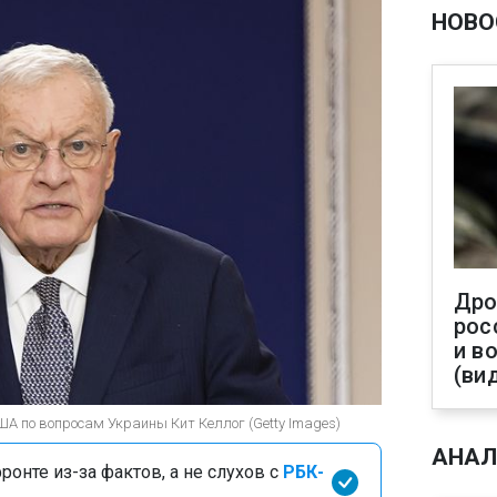
НОВО
Дро
рос
и в
(ви
ША по вопросам Украины Кит Келлог (Getty Images)
АНАЛ
онте из-за фактов, а не слухов с
РБК-