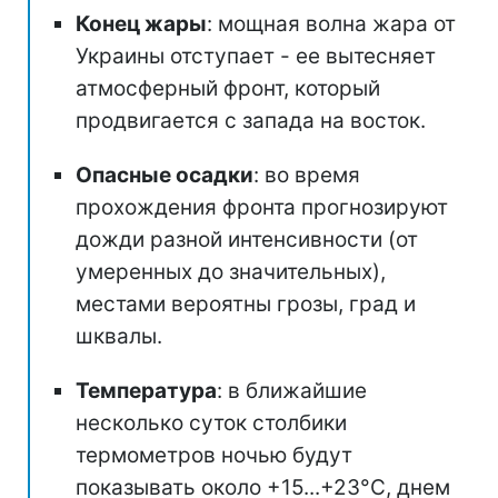
Конец жары
: мощная волна жара от
Украины отступает - ее вытесняет
атмосферный фронт, который
продвигается с запада на восток.
Опасные осадки
: во время
прохождения фронта прогнозируют
дожди разной интенсивности (от
умеренных до значительных),
местами вероятны грозы, град и
шквалы.
Температура
: в ближайшие
несколько суток столбики
термометров ночью будут
показывать около +15...+23°С, днем