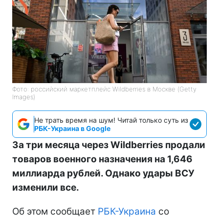
Фото: российский маркетплейс Wildberries в Москве (Getty
Images)
Не трать время на шум! Читай только суть из
РБК-Украина в Google
За три месяца через Wildberries продали
товаров военного назначения на 1,646
миллиарда рублей. Однако удары ВСУ
изменили все.
Об этом сообщает
РБК-Украина
со