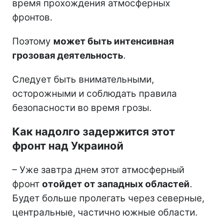
время прохождения атмосферных
фронтов.
Поэтому
может быть интенсивная
грозовая деятельность
.
Следует быть внимательными,
осторожными и соблюдать правила
безопасности во время грозы.
Как надолго задержится этот
фронт над Украиной
– Уже завтра днем этот атмосферный
фронт
отойдет от западных областей
.
Будет больше пролегать через северные,
центральные, частично южные области.