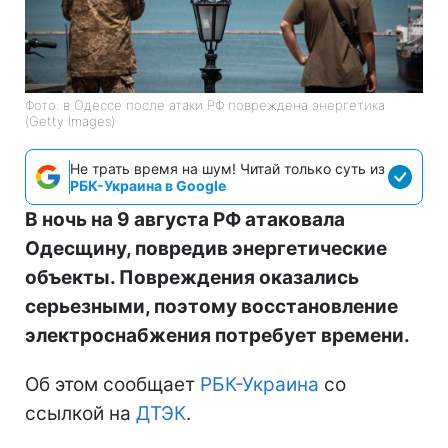
Фото: в Одессе после атаки РФ повреждена энергетика
(Getty Images)
Не трать время на шум! Читай только суть из
РБК-Украина в Google
В ночь на 9 августа РФ атаковала
Одесщину, повредив энергетические
объекты. Повреждения оказались
серьезными, поэтому восстановление
электроснабжения потребует времени.
Об этом сообщает
РБК-Украина
со
ссылкой на
ДТЭК
.