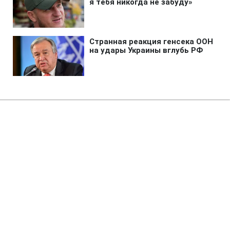
Главная
»
Новости
»
Война в Украине
"Птахы Мадяра" за ночь добыли
С-400, радары и три судна РФ
10:26 09.08.2026 Вс
2 мин
Ночная атака охватила военные объекты
на территории России и Черном море