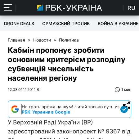
RU
DRONE DEALS
ОРМУЗСКИЙ ПРОЛИВ
ВОЙНА В УКРАИНЕ
Главная
»
Новости
»
Политика
Кабмін пропонує зробити
основним критерієм розподілу
субвенцій чисельність
населення регіону
12:38 01.11.2011 Вт
1 мин
Не трать время на шум! Читай только суть из
РБК-Украина в Google
У Верховній Раді України (ВР)
зареєстрований законопроект № 9367 від