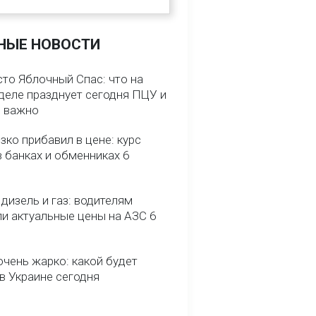
НЫЕ НОВОСТИ
сто Яблочный Спас: что на
деле празднует сегодня ПЦУ и
о важно
зко прибавил в цене: курс
 банках и обменниках 6
 дизель и газ: водителям
ли актуальные цены на АЗС 6
очень жарко: какой будет
в Украине сегодня