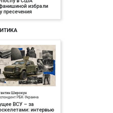
-послу в США
фанишиной избрали
у пресечения
ИТИКА
тантин Широкун
спондент РБК-Украина
ущее ВСУ – за
оскелетами: интервью