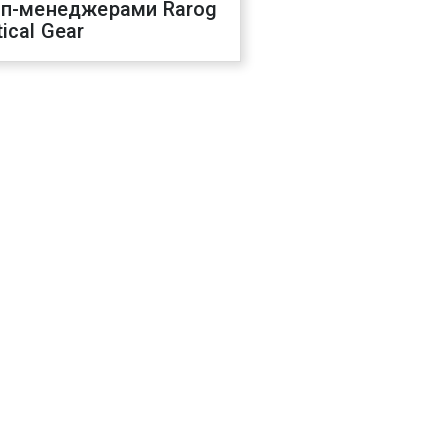
оп-менеджерами Rarog
ical Gear