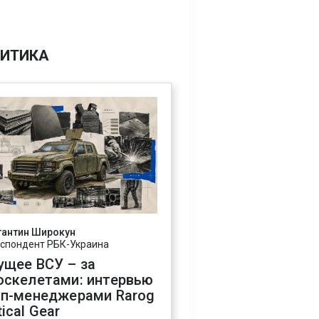
ИТИКА
тантин Широкун
спондент РБК-Украина
ущее ВСУ – за
оскелетами: интервью
оп-менеджерами Rarog
ical Gear