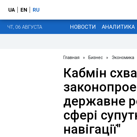
UA
EN
RU
НОВОСТИ
АНАЛИТИКА
ЧТ, 06 АВГУСТА
Главная
»
Бизнес
»
Экономика
Кабмін схв
законопрое
державне р
сфері супут
навігації"