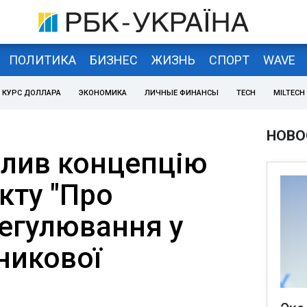
ПОЛИТИКА
БИЗНЕС
ЖИЗНЬ
СПОРТ
WAVE
КУРС ДОЛЛАРА
ЭКОНОМИКА
ЛИЧНЫЕ ФИНАНСЫ
TECH
MILTECH
НОВО
алив концепцію
кту "Про
егулювання у
никової