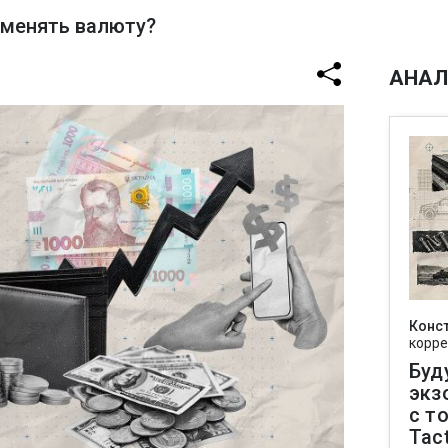
бменять валюту?
АНАЛ
Конс
корре
Буд
экз
с т
Tact