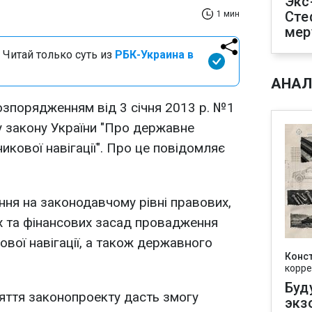
Экс
Сте
1 мин
мер
 Читай только суть из
РБК-Украина в
АНАЛ
розпорядженням від 3 січня 2013 р. №1
 закону України "Про державне
икової навігації". Про це повідомляє
ння на законодавчому рівні правових,
их та фінансових засад провадження
кової навігації, а також державного
Конс
корре
Буд
яття законопроекту дасть змогу
экз