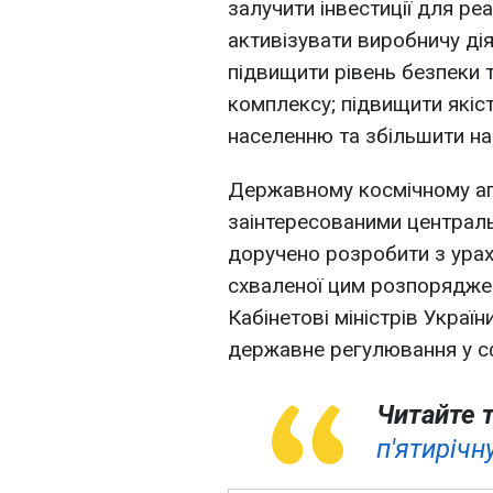
залучити інвестиції для реа
активізувати виробничу діял
підвищити рівень безпеки 
комплексу; підвищити якіст
населенню та збільшити н
Державному космічному аг
заінтересованими централ
доручено розробити з урах
схваленої цим розпоряджен
Кабінетові міністрів Украї
державне регулювання у сфе
Читайте 
п'ятирічн