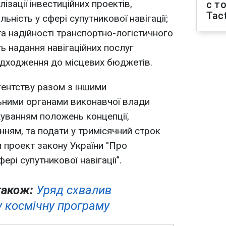
лізації інвестиційних проектів,
с т
Tact
ьність у сфері супутникової навігації;
та надійності транспортно-логістичного
ь надання навігаційних послуг
адходження до місцевих бюджетів.
ентству разом з іншими
ьними органами виконавчої влади
уванням положень концепції,
ням, та подати у тримісячний строк
ни проект закону України "Про
рі супутникової навігації".
також:
Уряд схвалив
у космічну програму