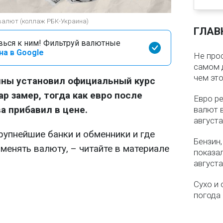
с валют (коллаж РБК-Украина)
ГЛАВ
вься к ним! Фильтруй валютные
на в Google
Не про
самом 
чем эт
ины установил официальный курс
ар замер, тогда как евро после
Евро ре
а прибавил в цене.
валют в
августа
рупнейшие банки и обменники и где
Бензин,
менять валюту, – читайте в материале
показа
августа
Сухо и 
погода 