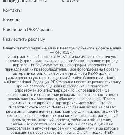
конфиденциальности
Контакты
Команда
Вакансии в РБК-Украина
Разместить рекламу
Идентификатор онлайн-медиа в Реестре субъектов в сфере медиа
— R40-05347
Информационный портал «РБК-Украина» имеет трехязычную
версию (украинскую, русскую и английскую), главная страница
портала –
https://www.rbc.ua
. Фотографии, изображения
принадлежат их правообладателям. Все фотографии на Портале,
авторами которых являются журналисты РБК-Украина,
размещены на условиях лицензии Creative Commons Attribution
4.0 International. Редакция РБК-Украина может не разделять точку
зрения авторов. Оценочные суждения не подлежат
опровержению и подтверждению их правдивости. За
достоверность и содержание рекламы ответственность несет
рекламодатель. Материалы, обозначенные плашкой: "Пресс-
релизы", "Спецпроект", "Партнерский материал", "Promo",
"Благотворительность", "Резонанс" размещаются на правах
рекламы и предназначены, как правило, для лиц, достигших 21-
летнего возраста. «Новости компании» – это информационный
формат, охватывающий новости, события и объявления,
связанные с деятельностью компаний, базирующиеся на
прессрелизах, выпускаемых самими компаниями, и за которые
редакция не несет ответственности. Онлайн-медиа «РБК-