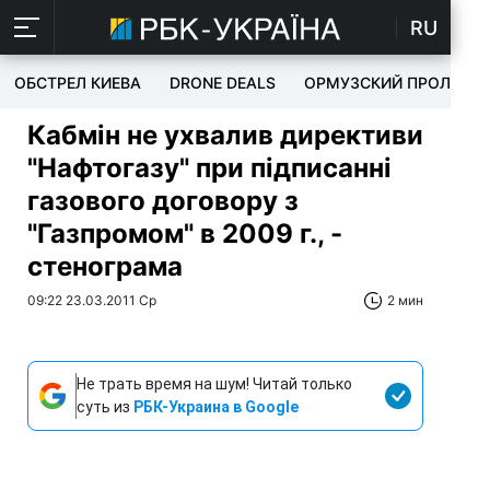
RU
ОБСТРЕЛ КИЕВА
DRONE DEALS
ОРМУЗСКИЙ ПРОЛИВ
Кабмін не ухвалив директиви
"Нафтогазу" при підписанні
газового договору з
"Газпромом" в 2009 г., -
стенограма
09:22 23.03.2011 Ср
2 мин
Не трать время на шум! Читай только
суть из
РБК-Украина в Google