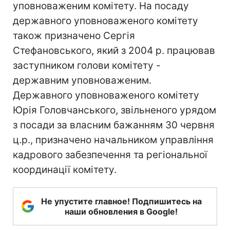
уповноваженим комітету. На посаду
державного уповноваженого комітету
також призначено Сергія
Стефановського, який з 2004 р. працював
заступником голови комітету -
державним уповноваженим.
Державного уповноваженого комітету
Юрія Головчанського, звільненого урядом
з посади за власним бажанням 30 червня
ц.р., призначено начальником управління
кадрового забезпечення та регіональної
координації комітету.
Не упустите главное! Подпишитесь на
наши обновления в Google!