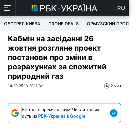
RU
ОБСТРЕЛ КИЕВА
DRONE DEALS
ОРМУЗСКИЙ ПРОЛИВ
Кабмін на засіданні 26
жовтня розгляне проект
постанови про зміни в
розрахунках за спожитий
природний газ
14:20 25.10.2011 Вт
2 мин
Не трать время на шум! Читай только
суть из
РБК-Украина в Google