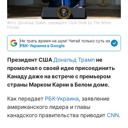
Фото: Дональд Трамп, президент США (flickr by The White
House)
Не трать время на шум! Читай только суть из
РБК-Украина в Google
Президент США
Дональд Трамп
не
промолчал о своей идее присоединить
Канаду даже на встрече с премьером
страны Марком Карни в Белом доме.
Как передает
РБК-Украина
, заявление
американского лидера и главы
канадского правительства приводит
CNN
.