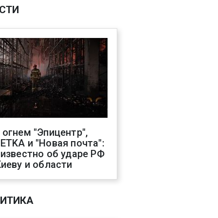
СТИ
 огнем "Эпицентр",
ETKA и "Новая почта":
 известно об ударе РФ
Киеву и области
ИТИКА