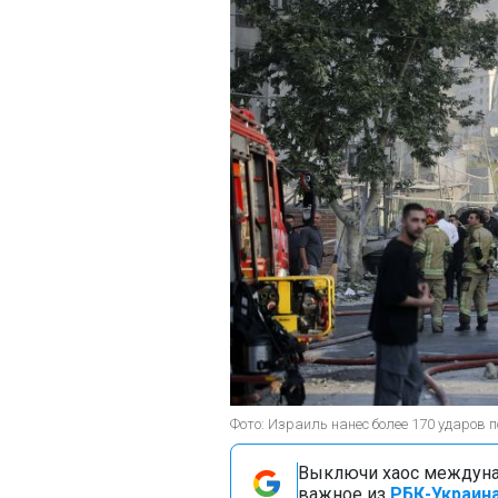
Фото: Израиль нанес более 170 ударов п
Выключи хаос междуна
важное из
РБК-Украина