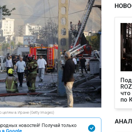
НОВО
Под
ROZ
что
по 
о целям в Иране (Getty Images)
АНАЛ
родных новостей! Получай только
 в Google