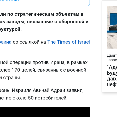
ли по стратегическим объектам в
сь заводы, связанные с оборонной и
уктурой.
раина
со ссылкой на
The Times of Israel
Дмит
корре
ной операции против Ирана, в рамках
"Ад
олее 170 целей, связанных с военной
Буд
й страны.
дав
неф
оны Израиля Авичай Адраи заявил,
астие около 50 истребителей.