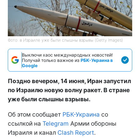
Фото: в Израиле уже были слышны взрывы (Getty Images)
Выключи хаос международных новостей!
Получай только важное из
РБК-Украина в
Google
Поздно вечером, 14 июня, Иран запустил
по Израилю новую волну ракет. В стране
уже были слышны взрывы.
Об этом сообщает
РБК-Украина
со
ссылкой на
Telegram
Армии обороны
Израиля и канал
Clash Report
.