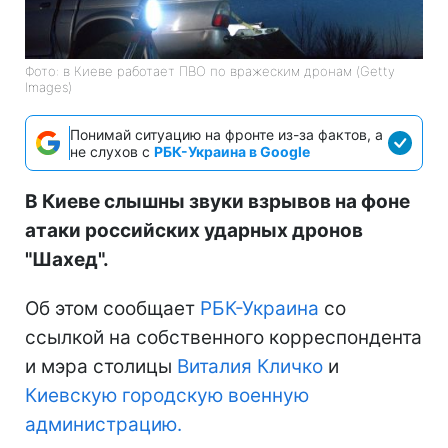
Фото: в Киеве работает ПВО по вражеским дронам (Getty
Images)
Понимай ситуацию на фронте из-за фактов, а
не слухов с
РБК-Украина в Google
В Киеве слышны звуки взрывов на фоне
атаки российских ударных дронов
"Шахед".
Об этом сообщает
РБК-Украина
со
ссылкой на собственного корреспондента
и мэра столицы
Виталия Кличко
и
Киевскую городскую военную
администрацию.