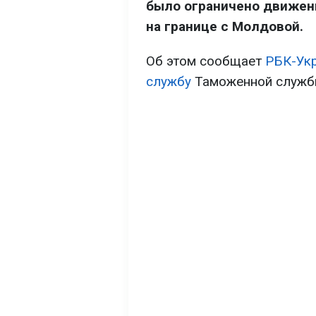
было ограничено движен
на границе с Молдовой.
Об этом сообщает
РБК-Ук
службу
Таможенной служб