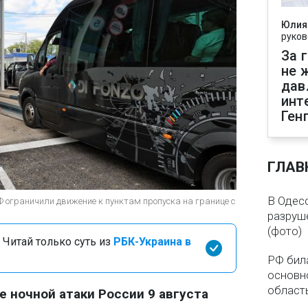
Юлия
руков
За 
не 
дав
инт
Ген
ГЛАВ
В Одес
РФ ограничили движение к пунктам пропуска на границе с
разруш
(фото)
 Читай только суть из
РБК-Украина в
РФ бил
основн
область
е ночной атаки России 9 августа