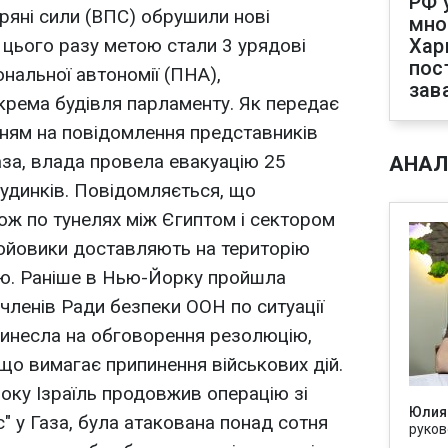
РФ 
тряні сили (ВПС) обрушили нові
мно
- цього разу метою стали 3 урядові
Хар
пос
ональної автономії (ПНА),
зав
окрема будівля парламенту. Як передає
нням на повідомлення представників
за, влада провела евакуацію 25
АНАЛ
удинків. Повідомляється, що
кож по тунелях між Єгиптом і сектором
бойовики доставляють на територію
ою. Раніше в Нью-Йорку пройшла
 членів Ради безпеки ООН по ситуації
 винесла на обговорення резолюцію,
 що вимагає припинення військових дій.
року Ізраїль продовжив операцію зі
Юлия
" у Газа, була атакована понад сотня
руков