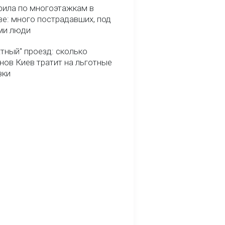
рила по многоэтажкам в
ве: много пострадавших, под
ми люди
тный" проезд: сколько
нов Киев тратит на льготные
зки