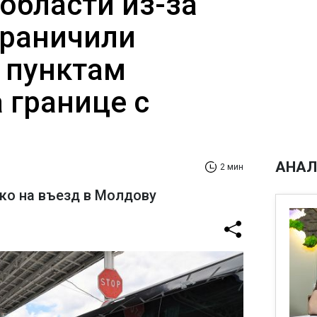
области из-за
граничили
 пунктам
 границе с
АНАЛ
2 мин
ко на въезд в Молдову