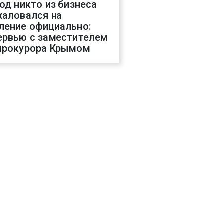
год никто из бизнеса
жаловался на
ление официально:
ервью с заместителем
прокурора Крымом