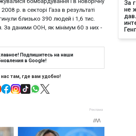
овжувалися бомбардування і в новорічну
За 
не 
 2008 р. в секторі Газа в результаті
дав
гинули близько 390 людей і 1,6 тис.
инт
 За даними ООН, як мінімум 60 з них -
Ген
главное! Подпишитесь на наши
новления в Google!
 нас там, где вам удобно!