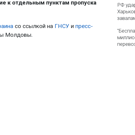
ие к отдельным пунктам пропуска
РФ уда
Харько
завала
раина
со ссылкой на
ГНСУ
и
пресс-
"Беспла
ы Молдовы.
миллио
перево