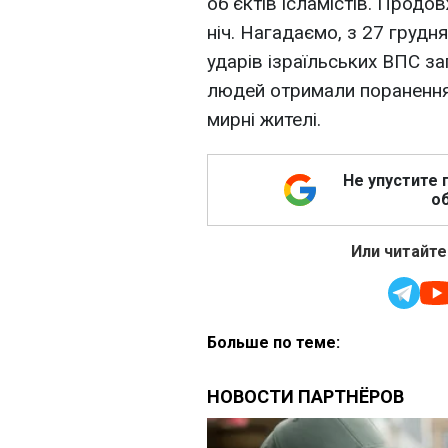
об'єктів ісламістів. Прод
ніч. Нагадаємо, з 27 грудня
ударів ізраїльських ВПС за
людей отримали поранення.
мирні жителі.
Не упустите 
об
Или читайте
Больше по теме: