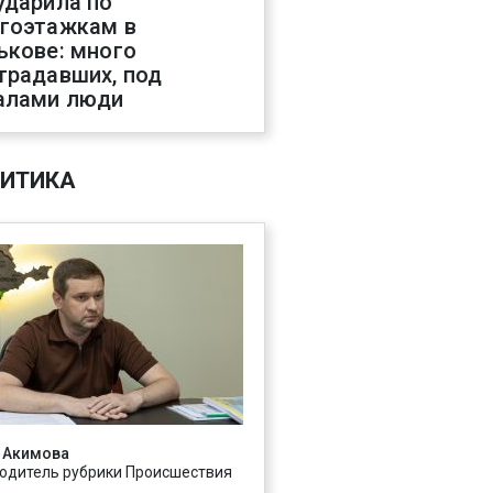
ударила по
гоэтажкам в
ькове: много
традавших, под
алами люди
ИТИКА
 Акимова
одитель рубрики Происшествия