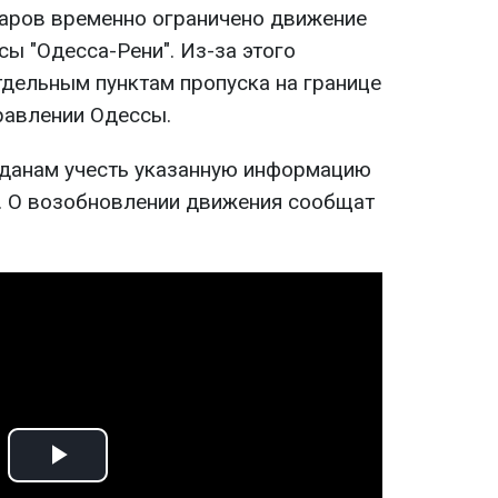
даров временно ограничено движение
сы "Одесса-Рени". Из-за этого
дельным пунктам пропуска на границе
равлении Одессы.
данам учесть указанную информацию
. О возобновлении движения сообщат
Play