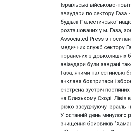
Ізраїльські військово-пові
аваудари по сектору Газа 
будівлі Палестинської наці
розташованих у м. Газа, з
Associated Press з посила
медичних служб сектору Га
поранених з довколишніх б
авіаудари були завдані та
Газа, якими палестинські 
анклава боєприпаси і збр
екстрена зустріч постійних
на Близькому Сході. Лівія
різко засуджуючу Ізраїль і
У останній день минулого 
знищення бойовиків "Хамас