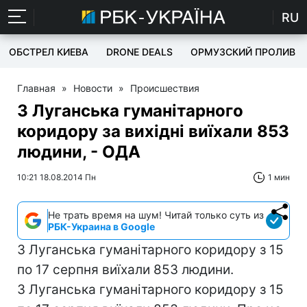
RU
ОБСТРЕЛ КИЕВА
DRONE DEALS
ОРМУЗСКИЙ ПРОЛИВ
Главная
»
Новости
»
Происшествия
З Луганська гуманітарного
коридору за вихідні виїхали 853
людини, - ОДА
10:21 18.08.2014 Пн
1 мин
Не трать время на шум! Читай только суть из
РБК-Украина в Google
З Луганська гуманітарного коридору з 15
по 17 серпня виїхали 853 людини.
З Луганська гуманітарного коридору з 15