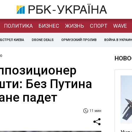
ПОЛИТИКА
БИЗНЕС
ЖИЗНЬ
СПОРТ
WAVE
БСТРЕЛ КИЕВА
DRONE DEALS
ОРМУЗСКИЙ ПРОЛИВ
ВОЙНА В УКРАИ
ю
НОВО
ппозиционер
шти: Без Путина
ане падет
11 мин