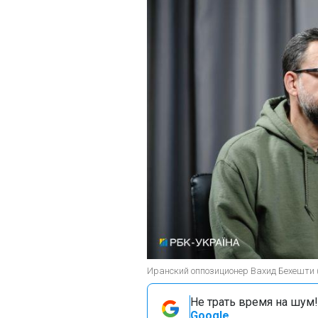
Иранский оппозиционер Вахид Бехешти (
Не трать время на шум!
Google