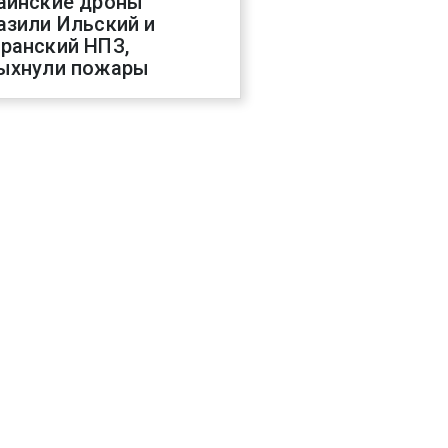
аинские дроны
азили Ильский и
ранский НПЗ,
ыхнули пожары