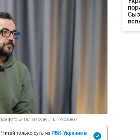
Укр
пор
Сыз
всп
все фото: Виталий Носач / РБК-Украина)
 Читай только суть из
РБК-Украина в