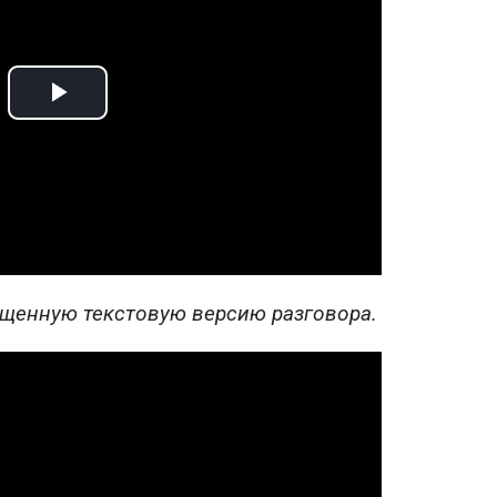
Play
Video
ащенную текстовую версию разговора.