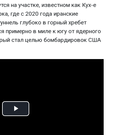
тся на участке, известном как Кух-е
рка, где с 2020 года иранские
ннель глубоко в горный хребет
ся примерно в миле к югу от ядерного
торый стал целью бомбардировок США
Play
Video