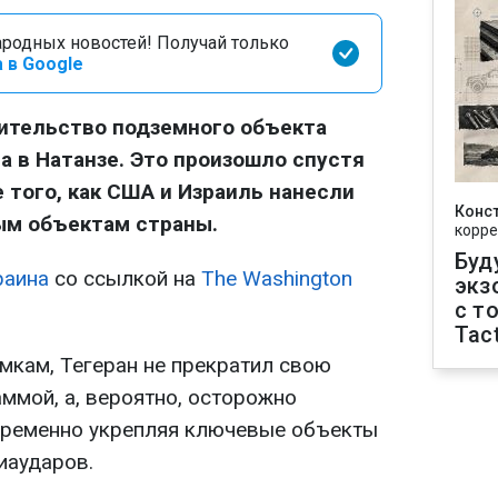
родных новостей! Получай только
 в Google
оительство подземного объекта
а в Натанзе. Это произошло спустя
 того, как США и Израиль нанесли
Конс
ым объектам страны.
корре
Буд
раина
со ссылкой на
The Washington
экз
с т
Tact
мкам, Тегеран не прекратил свою
ммой, а, вероятно, осторожно
временно укрепляя ключевые объекты
иаударов.