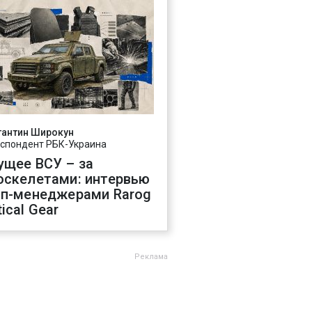
тантин Широкун
спондент РБК-Украина
ущее ВСУ – за
оскелетами: интервью
оп-менеджерами Rarog
ical Gear