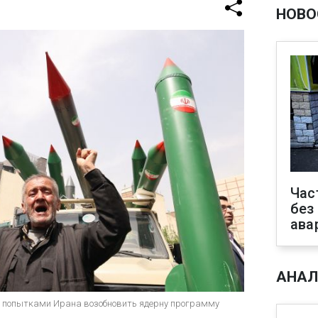
НОВО
Час
без
ава
АНАЛ
за попытками Ирана возобновить ядерну программу