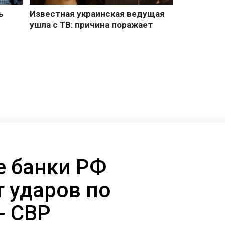
 банки РФ
т ударов по
 - СВР