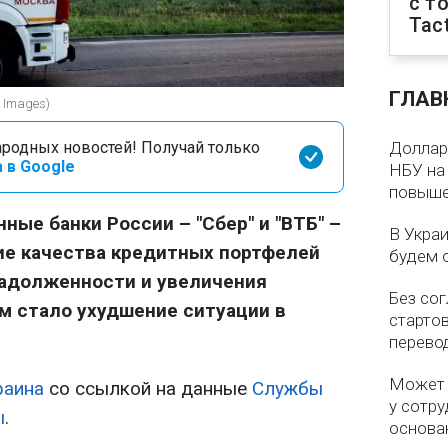
с т
Tact
ГЛАВ
y Images)
родных новостей! Получай только
Доллар 
 в Google
НБУ на 
повыше
ые банки России – "Сбер" и "ВТБ" –
В Укра
е качества кредитных портфелей
будем 
задолженности и увеличения
Без со
м стало ухудшение ситуации в
старто
перево
Может 
раина
со ссылкой на данные
Службы
у сотру
ы
.
основа