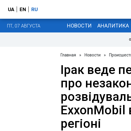
UA
EN
RU
НОВОСТИ
АНАЛИТИКА
ПТ, 07 АВГУСТА
О
Главная
»
Новости
»
Происшест
Ірак веде п
про незако
розвідуваль
ExxonMobil
регіоні