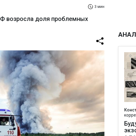
3 мин
РФ возросла доля проблемных
АНАЛ
Конс
корре
Буд
экз