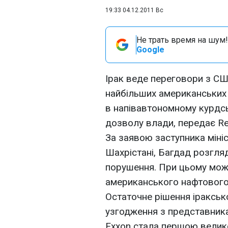
19:33 04.12.2011 Вс
Не трать время на шум!
Google
Ірак веде переговори з США
найбільших американських 
в напівавтономному курдськ
дозволу влади, передає Re
За заявою заступника мініс
Шахрістані, Багдад розгляд
порушення. При цьому можл
американського нафтового 
Остаточне рішення іракськ
узгодження з представник
Exxon стала першою велик