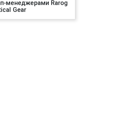
оп-менеджерами Rarog
ical Gear