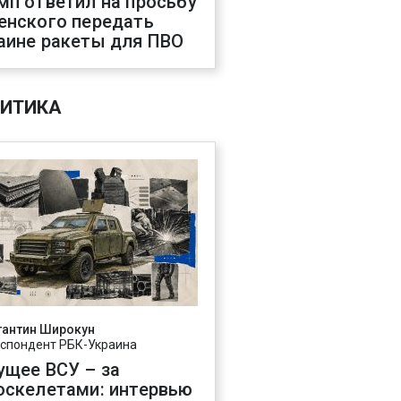
мп ответил на просьбу
енского передать
аине ракеты для ПВО
ИТИКА
тантин Широкун
спондент РБК-Украина
ущее ВСУ – за
оскелетами: интервью