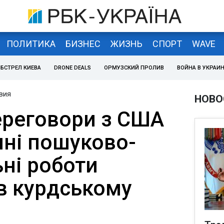
ПОЛИТИКА
БИЗНЕС
ЖИЗНЬ
СПОРТ
WAVE
БСТРЕЛ КИЕВА
DRONE DEALS
ОРМУЗСКИЙ ПРОЛИВ
ВОЙНА В УКРАИ
вия
НОВО
ереговори з США
нні пошуково-
ні роботи
 в курдському