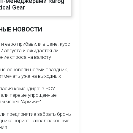
оп-менеджерами Rarog
ical Gear
НЫЕ НОВОСТИ
и евро прибавили в цене: курс
7 августа и ожидается ли
ние спроса на валюту
ине основали новый праздник,
отмечать уже на выходных
гласия командира: в ВСУ
вали первые упрощенные
ды через "Армия+"
ли предприятие забрать бронь
дника: юрист назвал законные
ния