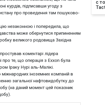
с т
іоні курдів, підписавши угоду з
Tact
истану про проведення там пошуково-
цію незаконною і попередила, що
давства може обернутися припиненням
зробку великого родовища Західна
спростував коментарі лідера
 про те, що операція з Exxon була
ром Іраку Нурі аль-Малікі.
ю міжнародних іноземних компаній в
шенню загальної нафтовидобутку до
добу (на даний момент цей показник
добу).