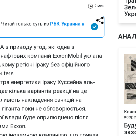
Тра
Зел
2 мин
Укр
 Читай только суть из
РБК-Украина в
АНАЛ
 з приводу угод, які одна з
нафтових компаній ExxonMobil уклала
ому регіоні Іраку без офіційного
uters.
тра енергетики Іраку Хуссейна аль-
ає кілька варіантів реакції на це
ивість накладення санкцій на
гіганта поки не обговорюється.
Конс
ої влади буде оприлюднено після
корре
Буд
ами Exxon.
экз
ою іноземною компанією, що почала