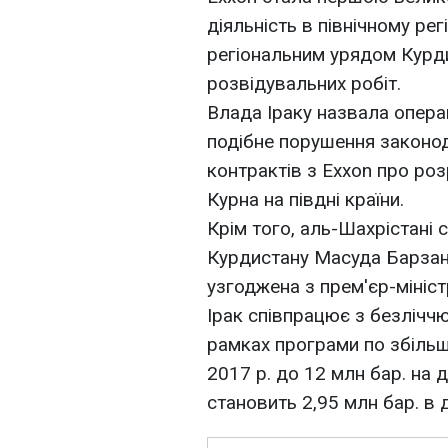
діяльність в північному рег
регіональним урядом Курд
розвідувальних робіт.
Влада Іраку назвала опера
подібне порушення законо
контрактів з Exxon про ро
Курна на півдні країни.
Крім того, аль-Шахрістані 
Курдистану Масуда Барзані
узгоджена з прем'єр-мініст
Ірак співпрацює з безлічч
рамках програми по збіль
2017 р. до 12 млн бар. на 
становить 2,95 млн бар. в 