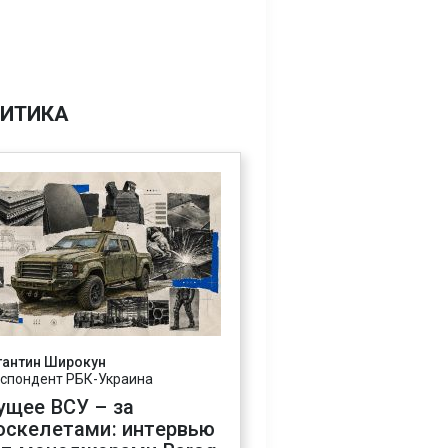
ИТИКА
тантин Широкун
спондент РБК-Украина
ущее ВСУ – за
оскелетами: интервью