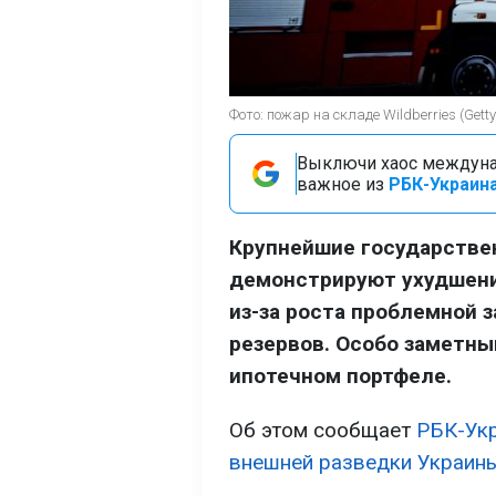
Фото: пожар на складе Wildberries (Gett
Выключи хаос междуна
важное из
РБК-Украина
Крупнейшие государственн
демонстрируют ухудшени
из-за роста проблемной 
резервов. Особо заметны
ипотечном портфеле.
Об этом сообщает
РБК-Ук
внешней разведки Украин