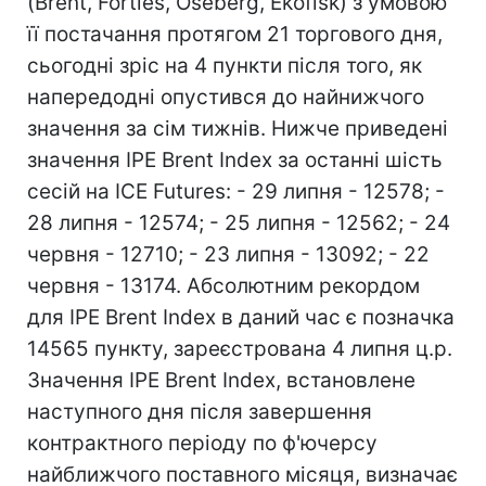
(Brent, Forties, Oseberg, Ekofisk) з умовою
її постачання протягом 21 торгового дня,
сьогодні зріс на 4 пункти після того, як
напередодні опустився до найнижчого
значення за сім тижнів. Нижче приведені
значення IPE Brent Index за останні шість
сесій на ICE Futures: - 29 липня - 12578; -
28 липня - 12574; - 25 липня - 12562; - 24
червня - 12710; - 23 липня - 13092; - 22
червня - 13174. Абсолютним рекордом
для IPE Brent Index в даний час є позначка
14565 пункту, зареєстрована 4 липня ц.р.
Значення IPE Brent Index, встановлене
наступного дня після завершення
контрактного періоду по ф'ючерсу
найближчого поставного місяця, визначає