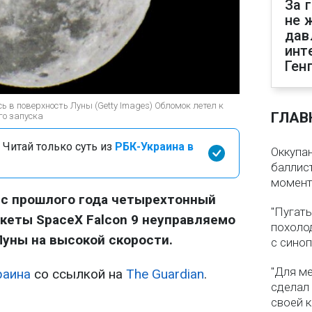
За 
не 
дав
инт
Ген
сь в поверхность Луны (Getty Images) Обломок летел к
ГЛАВ
го запуска
 Читай только суть из
РБК-Украина в
Оккупа
баллист
момен
 с прошлого года четырехтонный
"Пугать
кеты SpaceX Falcon 9 неуправляемо
похолод
Луны на высокой скорости.
с сино
"Для ме
раина
со ссылкой на
The Guardian
.
сделал
своей 