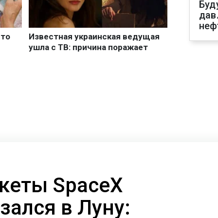
Буд
дав
неф
кеты SpaceX
езался в Луну: