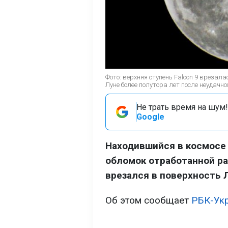
Фото: верхняя ступень Falcon 9 врезала
Луне более полутора лет после неудачно
Не трать время на шум!
Google
Находившийся в космосе
обломок отработанной ра
врезался в поверхность 
Об этом сообщает
РБК-Ук