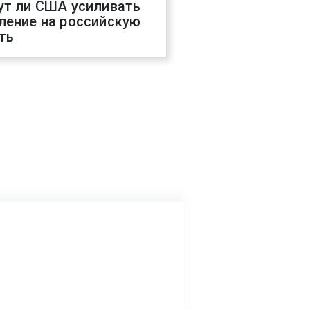
ут ли США усиливать
ление на российскую
ть