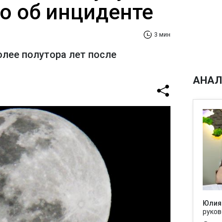
но об инциденте
3 мин
олее полутора лет после
АНАЛ
Юлия
руков