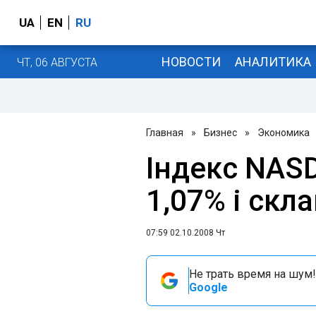
UA
EN
RU
НОВОСТИ
АНАЛИТИКА
ЧТ, 06 АВГУСТА
Главная
»
Бизнес
»
Экономика
Індекс NAS
1,07% і скл
07:59 02.10.2008 Чт
Не трать время на шум!
Google