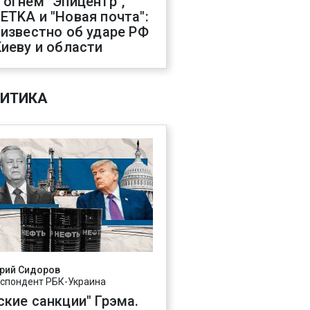
 огнем "Эпицентр",
ETKA и "Новая почта":
 известно об ударе РФ
Киеву и области
ИТИКА
рий Сидоров
спондент РБК-Украина
ские санкции" Грэма.