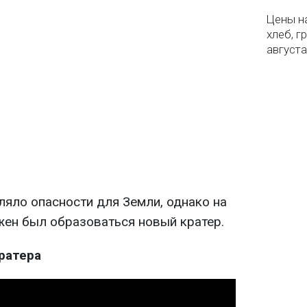
Цены на
хлеб, г
августа
ляло опасности для Земли, однако на
жен был образоваться новый кратер.
ратера