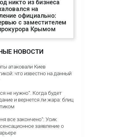
год никто из бизнеса
жаловался на
ление официально:
ервью с заместителем
прокурора Крымом
НЫЕ НОВОСТИ
нты атаковали Киев
икой: что известно на данный
т
ся не нужно". Когда будет
ание и вернется ли жара: блиц
птиком
ня все закончено": Усик
 сенсационное заявление о
карьере