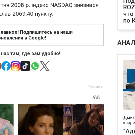
Под
втня 2008 р. індекс NASDAQ знизився
ROZ
склав 2069,40 пункту.
что
по 
главное! Подпишитесь на наши
новления в Google!
АНАЛ
 нас там, где вам удобно!
Дмит
корре
"Ад