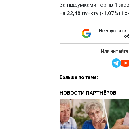
За підсумками торгів 1 жо
на 22,48 пункту (-1,07%) і 
Не упустите 
об
Или читайте
Больше по теме: