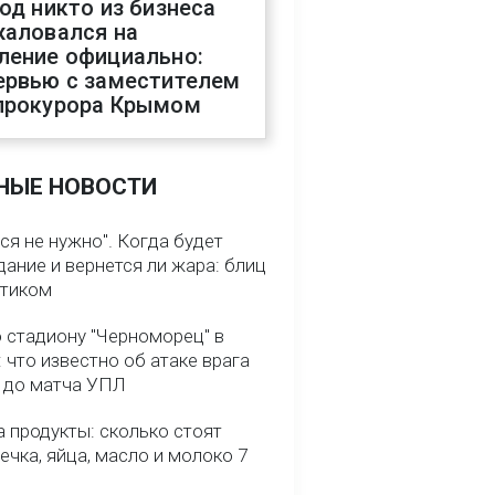
год никто из бизнеса
жаловался на
ление официально:
ервью с заместителем
прокурора Крымом
НЫЕ НОВОСТИ
ся не нужно". Когда будет
ание и вернется ли жара: блиц
птиком
о стадиону "Черноморец" в
 что известно об атаке врага
ь до матча УПЛ
 продукты: сколько стоят
речка, яйца, масло и молоко 7