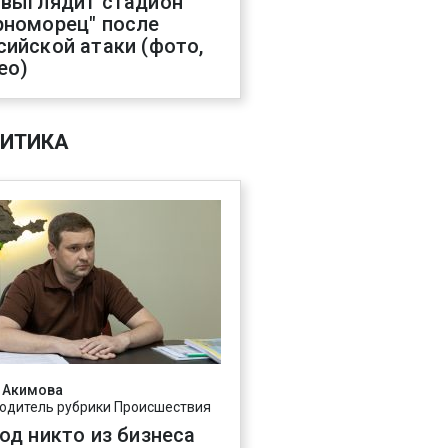
 выглядит стадион
рноморец" после
сийской атаки (фото,
ео)
ИТИКА
 Акимова
одитель рубрики Происшествия
год никто из бизнеса