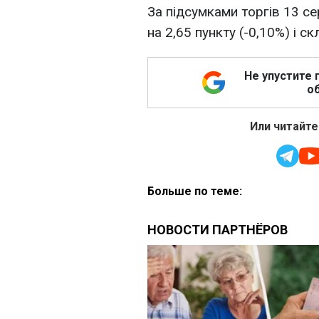
За підсумками торгів 13 с
на 2,65 пункту (-0,10%) і с
Не упустите 
об
Или читайте
Больше по теме: