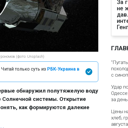
За 
не 
дав
инт
Ген
ГЛАВ
рономов (фото: Unsplash)
"Пугать
похолод
 Читай только суть из
РБК-Украина в
с сино
Удар п
ервые обнаружил полутяжелую воду
Одессе:
е Солнечной системы. Открытие
за ден
онять, как формируются далекие
Цены на
хлеб, г
августа