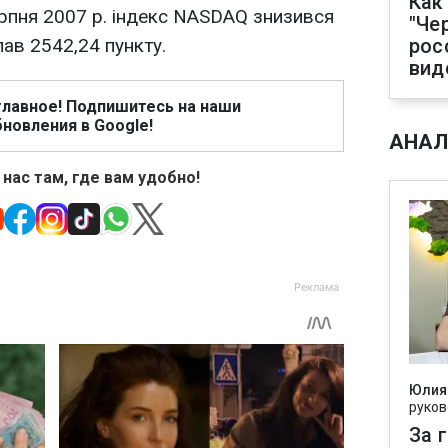
Как
ерпня 2007 р. індекс NASDAQ знизився
"Че
клав 2542,24 пункту.
рос
вид
главное! Подпишитесь на наши
новления в Google!
АНАЛ
 нас там, где вам удобно!
Юлия
руков
За 