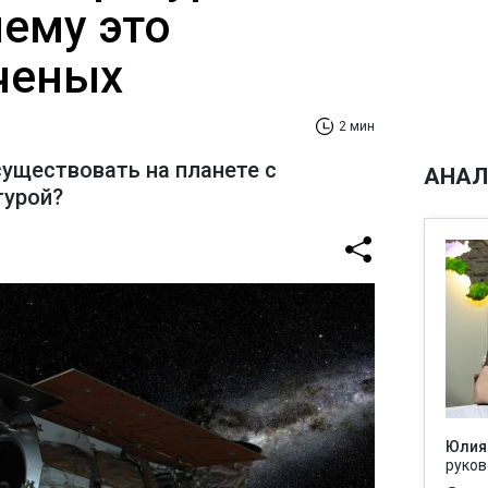
чему это
ченых
2 мин
уществовать на планете с
АНАЛ
турой?
Юлия
руков