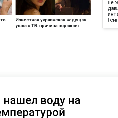
не 
дав
инт
Ген
 нашел воду на
температурой