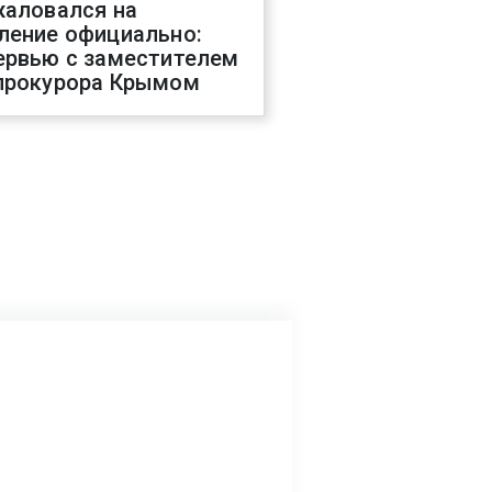
жаловался на
ление официально:
ервью с заместителем
прокурора Крымом