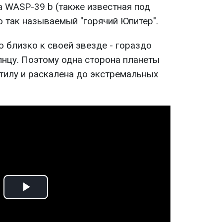
а WASP-39 b (также известная под
о так называемый "горячий Юпитер".
 близко к своей звезде - гораздо
лнцу. Поэтому одна сторона планеты
етилу и раскалена до экстремальных
Play
Video