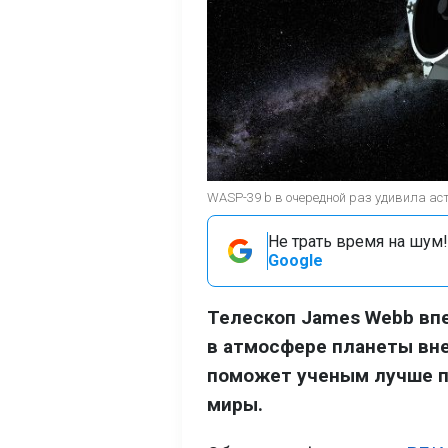
WASP-39 b в очередной раз удивила аст
Не трать время на шум!
Google
Телескоп James Webb вп
в атмосфере планеты вн
поможет ученым лучше п
миры.