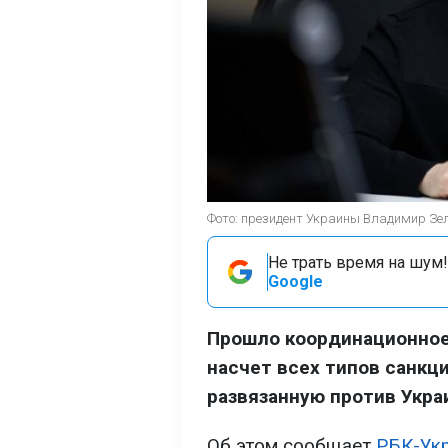
Фото: президент Украины Владимир Зелен
Не трать время на шум!
Google
Прошло координационное
насчет всех типов санкци
развязанную против Укра
Об этом сообщает
РБК-Ук