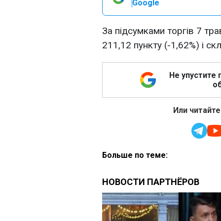
Google
За підсумками торгів 7 тра
211,12 пункту (-1,62%) і с
Не упустите 
об
Или читайте
Больше по теме: