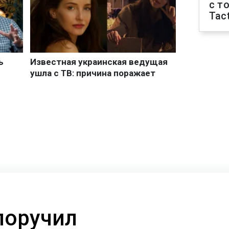
с т
Tact
поручил