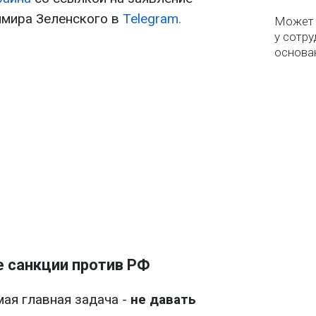
имира Зеленского в
Telegram.
Может 
у сотру
основа
е санкции против РФ
мая главная задача -
не давать