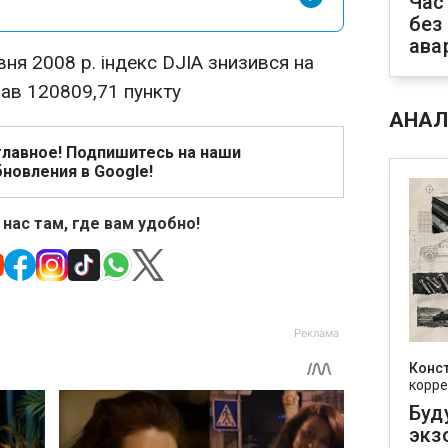
Час
без
ава
вня 2008 р. індекс DJIA знизився на
клав 120809,71 пункту
АНАЛ
главное! Подпишитесь на наши
новления в Google!
 нас там, где вам удобно!
Конс
корре
Буд
экз