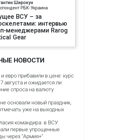
тантин Широкун
спондент РБК-Украина
ущее ВСУ – за
оскелетами: интервью
оп-менеджерами Rarog
ical Gear
НЫЕ НОВОСТИ
и евро прибавили в цене: курс
7 августа и ожидается ли
ние спроса на валюту
ине основали новый праздник,
отмечать уже на выходных
гласия командира: в ВСУ
вали первые упрощенные
ды через "Армия+"