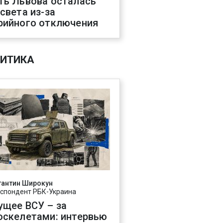
ть Львова осталась
 света из-за
рийного отключения
ИТИКА
тантин Широкун
спондент РБК-Украина
ущее ВСУ – за
оскелетами: интервью