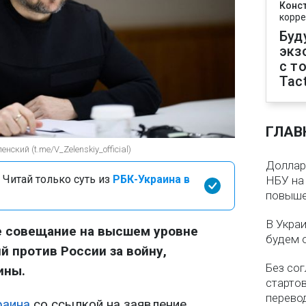
Конс
корре
Буд
экз
с т
Tact
ГЛАВ
ский (t.me/V_Zelenskiy_official)
Доллар 
 Читай только суть из
РБК-Украина в
НБУ на 
повыше
В Укра
 совещание на высшем уровне
будем 
й против России за войну,
Без со
ины.
старто
перево
раина
со ссылкой на заявление