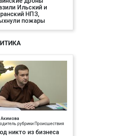
аинские дроны
азили Ильский и
ранский НПЗ,
ыхнули пожары
ИТИКА
 Акимова
одитель рубрики Происшествия
год никто из бизнеса