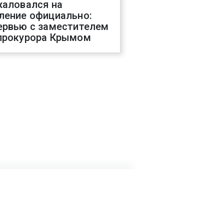
жаловался на
ление официально:
ервью с заместителем
прокурора Крымом