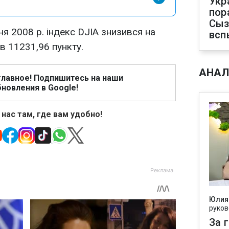
Укр
пор
Сыз
ня 2008 р. індекс DJIA знизився на
всп
ав 11231,96 пункту.
АНАЛ
главное! Подпишитесь на наши
новления в Google!
 нас там, где вам удобно!
Юлия
руков
За 