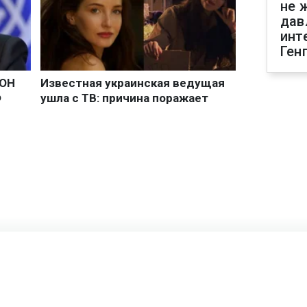
не 
дав
инт
Ген
рна из Украины