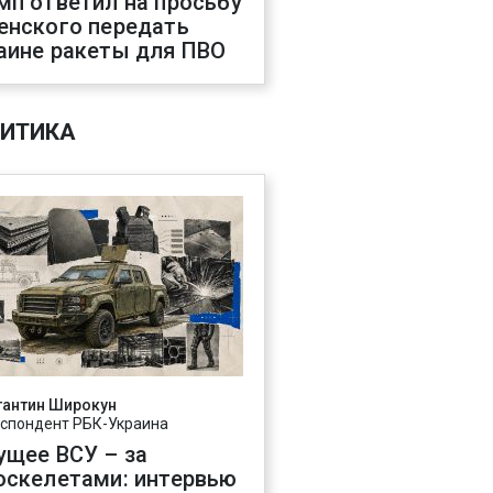
мп ответил на просьбу
енского передать
аине ракеты для ПВО
ИТИКА
тантин Широкун
спондент РБК-Украина
ущее ВСУ – за
оскелетами: интервью