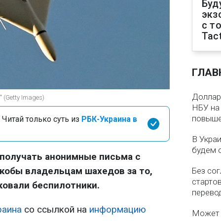
Буд
экз
с т
Tact
ГЛАВ
Доллар 
 (Getty Images)
НБУ на 
повыше
 Читай только суть из
РБК-Украина в
В Укра
будем 
 получать анонимные письма с
кобы владельцам шахедов за то,
Без со
старто
ковали беспилотники.
перево
раина
со ссылкой на
информацию
Может 