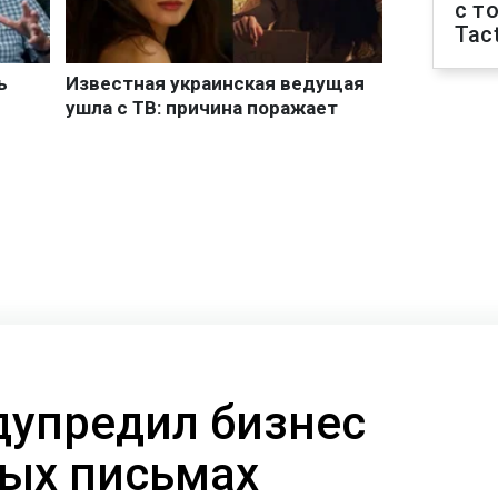
с т
Tact
дупредил бизнес
ых письмах