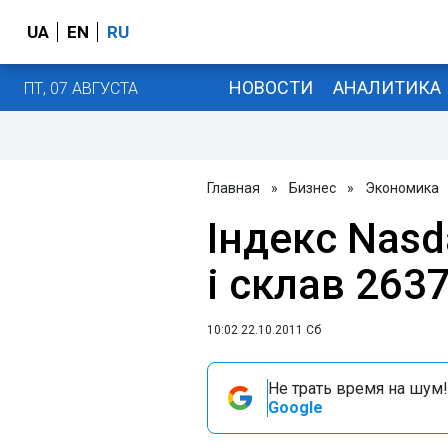
UA
EN
RU
НОВОСТИ
АНАЛИТИКА
ПТ, 07 АВГУСТА
Главная
»
Бизнес
»
Экономика
Індекс Nasd
і склав 263
10:02 22.10.2011 Сб
Не трать время на шум!
Google