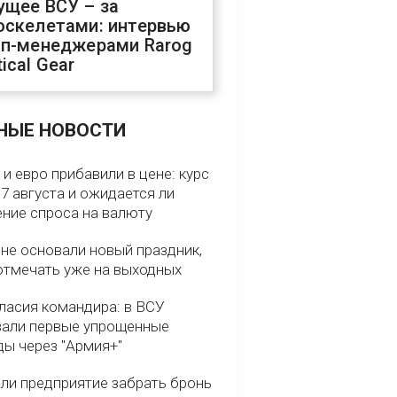
ущее ВСУ – за
оскелетами: интервью
оп-менеджерами Rarog
ical Gear
НЫЕ НОВОСТИ
и евро прибавили в цене: курс
7 августа и ожидается ли
ние спроса на валюту
ине основали новый праздник,
отмечать уже на выходных
гласия командира: в ВСУ
вали первые упрощенные
ды через "Армия+"
ли предприятие забрать бронь