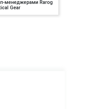
оп-менеджерами Rarog
ical Gear