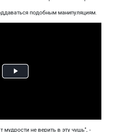
оддаваться подобным манипуляциям.
Play
Video
т мудрости не верить в эту чушь", -