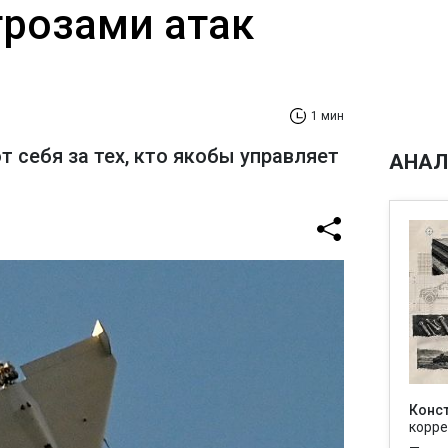
грозами атак
1 мин
себя за тех, кто якобы управляет
АНАЛ
Конс
корре