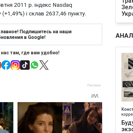
Тра
овтня 2011 р. індекс Nasdaq
Зел
 (+1,49%) і склав 2637,46 пункту.
Укр
главное! Подпишитесь на наши
АНАЛ
новления в Google!
 нас там, где вам удобно!
Конс
корре
Буд
экз