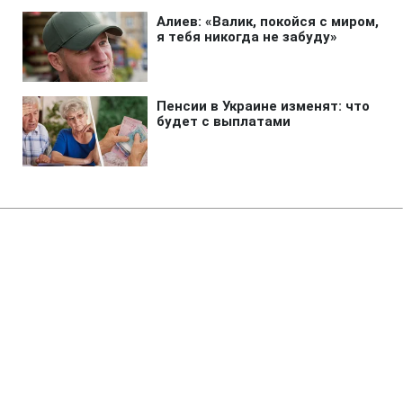
Главная
»
Бизнес
»
Энергетика
Сербия выделит 2 млн евро для
поддержки энергетики
Украины, - Зеленский
19:09 08.08.2026 Сб
1 мин
Сербия также присоединится к