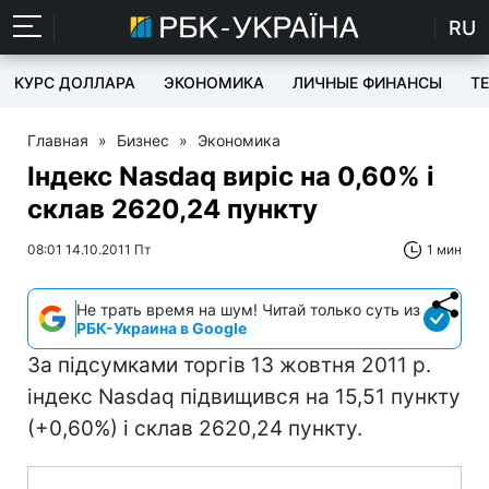
RU
КУРС ДОЛЛАРА
ЭКОНОМИКА
ЛИЧНЫЕ ФИНАНСЫ
T
Главная
»
Бизнес
»
Экономика
Індекс Nasdaq виріс на 0,60% і
склав 2620,24 пункту
08:01 14.10.2011 Пт
1 мин
Не трать время на шум! Читай только суть из
РБК-Украина в Google
За підсумками торгів 13 жовтня 2011 р.
індекс Nasdaq підвищився на 15,51 пункту
(+0,60%) і склав 2620,24 пункту.