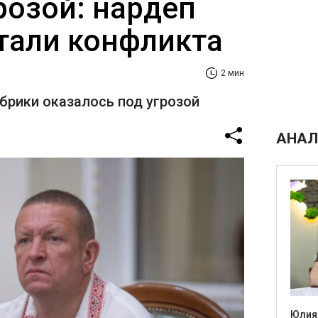
розой: нардеп
тали конфликта
2 мин
рики оказалось под угрозой
АНАЛ
Юлия