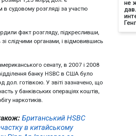
не 
 в судовому розгляді за участю
дав
инт
Ген
рдили факт розгляду, підкресливши,
зі слідчими органами, і відмовившись
американського сенату, в 2007 і 2008
відділення банку HSBC в США було
 дол. готівкою. У звіті зазначено, що
часть у банківських операціях коштів,
бігу наркотиків.
також:
Британський HSBC
 частку в китайському