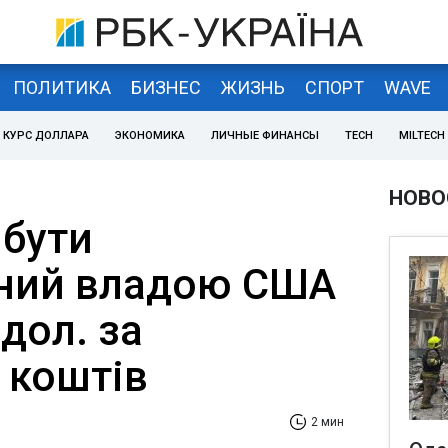
ПОЛИТИКА
БИЗНЕС
ЖИЗНЬ
СПОРТ
WAVE
КУРС ДОЛЛАРА
ЭКОНОМИКА
ЛИЧНЫЕ ФИНАНСЫ
TECH
MILTECH
НОВО
бути
ний владою США
 дол. за
 коштів
2 мин