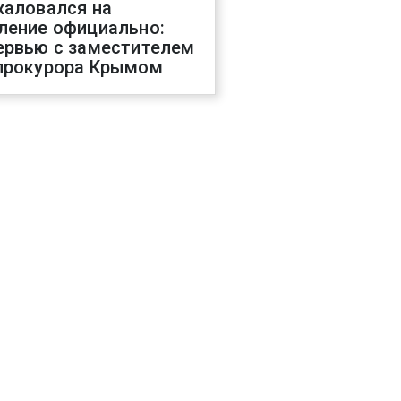
жаловался на
ление официально:
ервью с заместителем
прокурора Крымом