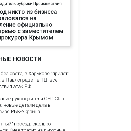
одитель рубрики Происшествия
год никто из бизнеса
жаловался на
ление официально:
ервью с заместителем
прокурора Крымом
НЫЕ НОВОСТИ
без света, в Харькове "прилет"
а в Павлограде - в ТЦ: все
ствия атак РФ
ание руководителя CEO Club
: новые детали дела в
зиве РБК-Украина
тный" проезд: сколько
нов Киев тратит на льготные