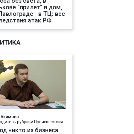
сса без света, в
ькове "прилет" в дом,
 Павлограде - в ТЦ: все
ледствия атак РФ
ИТИКА
 Акимова
одитель рубрики Происшествия
год никто из бизнеса