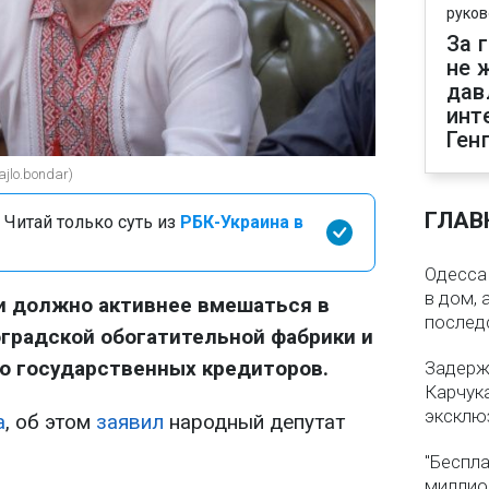
руков
За 
не 
дав
инт
Ген
jlo.bondar)
ГЛАВ
 Читай только суть из
РБК-Украина в
Одесса 
в дом, 
и должно активнее вмешаться в
послед
градской обогатительной фабрики и
ю государственных кредиторов.
Задерж
Карчука
эксклю
а
, об этом
заявил
народный депутат
"Беспла
миллио