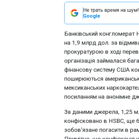
Не трать время на шум!
Google
Банківський конгломерат
на 1,9 млрд дол. за відмив
прокуратурою в ході переві
організація займалася ба
фінансову систему США кошт
поширюються американські 
мексиканських наркокартел
посиланням на анонімне дж
За даними джерела, 1,25 м
конфісковано в HSBC, ще 6
зобов'язане погасити в рам
Примітно, що конфіскація у