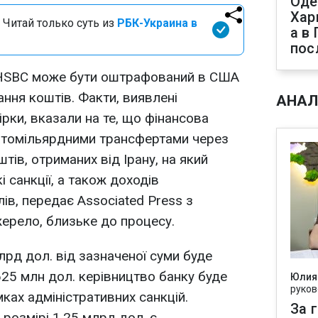
Оде
Хар
 Читай только суть из
РБК-Украина в
а в
пос
 HSBC може бути оштрафований в США
ання коштів. Факти, виявлені
АНАЛ
рки, вказали на те, що фінансова
гатомільярдними трансфертами через
ів, отриманих від Ірану, на який
санкції, а також доходів
ів, передає Associated Press з
ерело, близьке до процесу.
лрд дол. від зазначеної суми буде
25 млн дол. керівництво банку буде
Юлия
руков
ках адміністративних санкцій.
За 
 розмірі 1,25 млрд дол. є