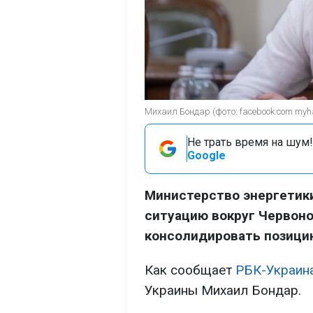
Михаил Бондар (фото: facebook.com myha
Не трать время на шум!
Google
Министерство энергетик
ситуацию вокруг Червоно
консолидировать позици
Как сообщает
РБК-Украин
Украины Михаил Бондар.