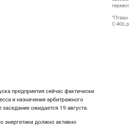
перево
"Птахы
С-400, 
уска предприятия сейчас фактически
есса и назначения арбитражного
заседание ожидается 19 августа.
во энергетики должно активно