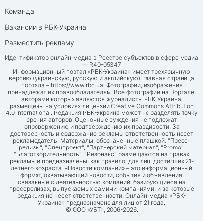
Команда
Вакансии в РБК-Украина
Разместить рекламу
Идентификатор онлайн-медиа в Реестре субъектов в сфере медиа
— R40-05347
Информационный портал «РБК-Украина» имеет трехязычную
версию (украинскую, русскую и английскую), главная страница
портала –
https://www.rbc.ua
. Фотографии, изображения
принадлежат их правообладателям. Все фотографии на Портале,
авторами которых являются журналисты РБК-Украина,
размещены на условиях лицензии Creative Commons Attribution
4.0 International. Редакция РБК-Украина может не разделять точку
зрения авторов. Оценочные суждения не подлежат
опровержению и подтверждению их правдивости. За
достоверность и содержание рекламы ответственность несет
рекламодатель. Материалы, обозначенные плашкой: "Пресс-
релизы", "Спецпроект", "Партнерский материал", "Promo",
"Благотворительность", "Резонанс" размещаются на правах
рекламы и предназначены, как правило, для лиц, достигших 21-
летнего возраста. «Новости компании» – это информационный
формат, охватывающий новости, события и объявления,
связанные с деятельностью компаний, базирующиеся на
прессрелизах, выпускаемых самими компаниями, и за которые
редакция не несет ответственности. Онлайн-медиа «РБК-
Украина» предназначено для лиц от 21 года.
© ООО «УБТ», 2006-2026.