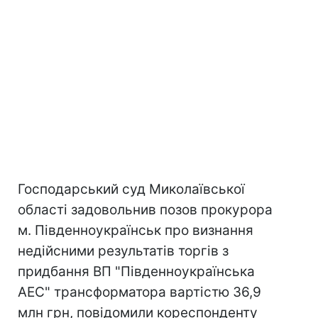
Господарський суд Миколаївської
області задовольнив позов прокурора
м. Південноукраїнськ про визнання
недійсними результатів торгів з
придбання ВП "Південноукраїнська
АЕС" трансформатора вартістю 36,9
млн грн, повідомили кореспонденту