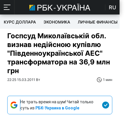
RU
КУРС ДОЛЛАРА
ЭКОНОМИКА
ЛИЧНЫЕ ФИНАНСЫ
T
Госпсуд Миколаївській обл.
визнав недійсною купівлю
"Південноукраїнської АЕС"
трансформатора на 36,9 млн
грн
22:25 15.03.2011 Вт
1 мин
Не трать время на шум! Читай только
суть из
РБК-Украина в Google