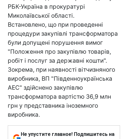
РБК-Україна в прокуратурі
Миколаївської області.
Встановлено, що при проведенні
процедури закупівлі трансформатора
були допущені порушення вимог
"Положення про закупівлю товарів,
робіт і послуг за державні кошти".
Зокрема, при наявності вітчизняного
виробника, ВП "Південноукраїнська
АЕС" здійснено закупівлю
трансформатора вартістю 36,9 млн
грн у представника іноземного
виробника.
Не упустите главное! Подпишитесь на