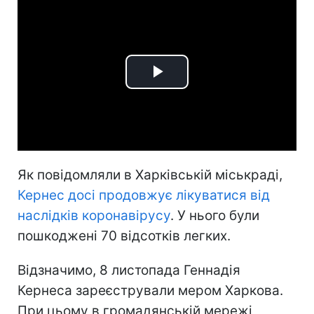
Play
Video
Як повідомляли в Харківській міськраді,
Кернес досі продовжує лікуватися від
наслідків коронавірусу
. У нього були
пошкоджені 70 відсотків легких.
Відзначимо, 8 листопада Геннадія
Кернеса зареєстрували мером Харкова.
При цьому в громадянській мережі