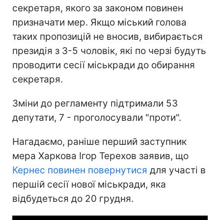
секретаря, якого за законом повинен
призначати мер. Якщо міський голова
таких пропозицій не вносив, вибирається
президія з 3-5 чоловік, які по черзі будуть
проводити сесії міськради до обирання
секретаря.
Зміни до регламенту підтримали 53
депутати, 7 - проголосували "проти".
Нагадаємо, раніше перший заступник
мера Харкова Ігор Терехов заявив, що
Кернес повинен повернутися
для участі в
першій сесії нової міськради, яка
відбудеться до 20 грудня.