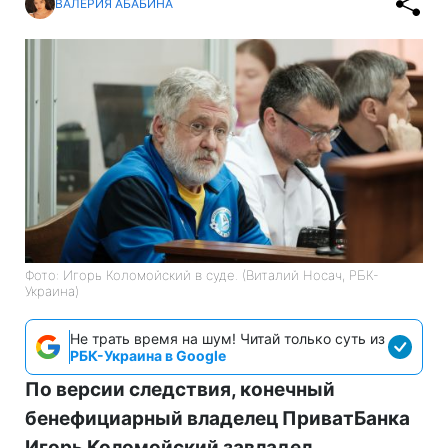
ВАЛЕРИЯ АБАБИНА
Фото: Игорь Коломойский в суде. (Виталий Носач, РБК-
Украина)
Не трать время на шум! Читай только суть из
РБК-Украина в Google
По версии следствия, конечный
бенефициарный владелец ПриватБанка
Игорь Коломойский завладел