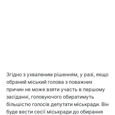
Згідно з ухваленим рішенням, у разі, якщо
обраний міський голова з поважних
причин не може взяти участь в першому
засіданні, головуючого обиратимуть
більшістю голосів депутати міськради. Він
буде вести сесії міськради до обирання