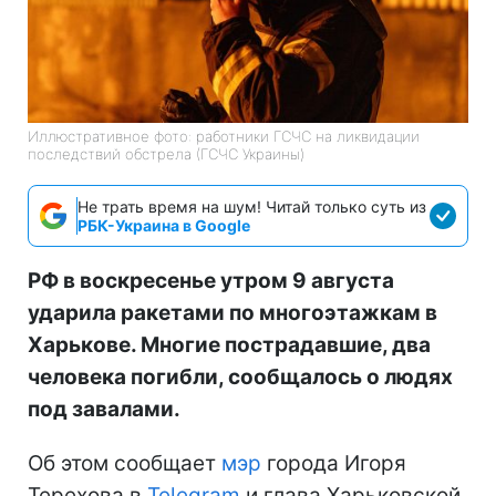
Иллюстративное фото: работники ГСЧС на ликвидации
последствий обстрела (ГСЧС Украины)
Не трать время на шум! Читай только суть из
РБК-Украина в Google
РФ в воскресенье утром 9 августа
ударила ракетами по многоэтажкам в
Харькове. Многие пострадавшие, два
человека погибли, сообщалось о людях
под завалами.
Об этом сообщает
мэр
города Игоря
Терехова в
Telegram
и глава Харьковской