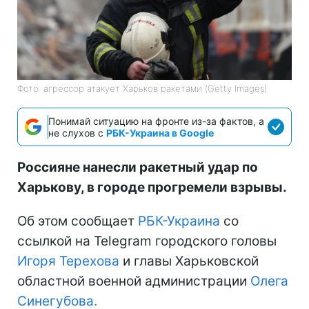
Фото: агрессор атакует Харьков ракетами (Getty Images)
Понимай ситуацию на фронте из-за фактов, а
не слухов с
РБК-Украина в Google
Россияне нанесли ракетный удар по
Харькову, в городе прогремели взрывы.
Об этом сообщает
РБК-Украина
со
ссылкой на Telegram городского головы
Игоря Терехова
и главы Харьковской
областной военной администрации
Олега
Синегубова.