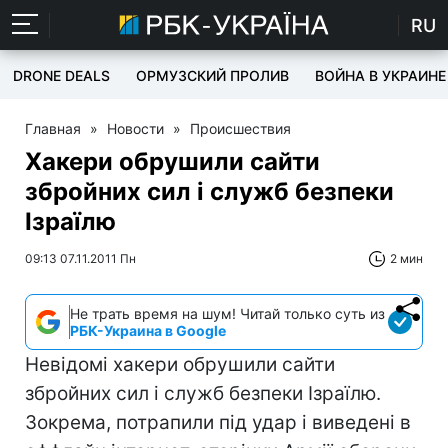
RU
DRONE DEALS
ОРМУЗСКИЙ ПРОЛИВ
ВОЙНА В УКРАИНЕ
Главная
»
Новости
»
Происшествия
Хакери обрушили сайти
збройних сил і служб безпеки
Ізраїлю
09:13 07.11.2011 Пн
2 мин
Не трать время на шум! Читай только суть из
РБК-Украина в Google
Невідомі хакери обрушили сайти
збройних сил і служб безпеки Ізраїлю.
Зокрема, потрапили під удар і виведені в