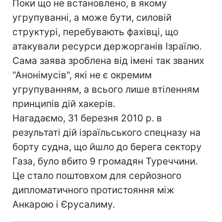
Поки що не встановлено, в якому
угрупуванні, а може бути, силовій
структурі, перебувають фахівці, що
атакували ресурси держорганів Ізраїлю.
Сама заява зроблена від імені так званих
"Анонімусів", які не є окремим
угрупуванням, а всього лише втіленням
принципів дій хакерів.
Нагадаємо, 31 березня 2010 р. в
результаті дій ізраїльського спецназу на
борту судна, що йшло до берега сектору
Газа, було вбито 9 громадян Туреччини.
Це стало поштовхом для серйозного
дипломатичного протистояння між
Анкарою і Єрусалиму.