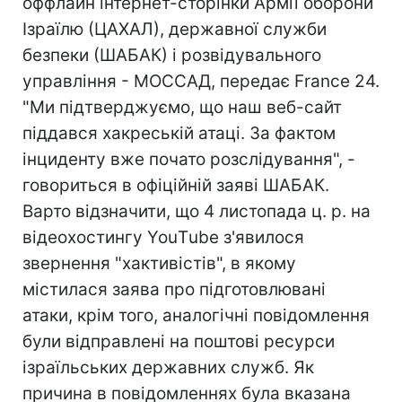
оффлайн інтернет-сторінки Армії оборони
Ізраїлю (ЦАХАЛ), державної служби
безпеки (ШАБАК) і розвідувального
управління - МОССАД, передає France 24.
"Ми підтверджуємо, що наш веб-сайт
піддався хакреській атаці. За фактом
інциденту вже почато розслідування", -
говориться в офіційній заяві ШАБАК.
Варто відзначити, що 4 листопада ц. р. на
відеохостингу YouТube з'явилося
звернення "хактивістів", в якому
містилася заява про підготовлювані
атаки, крім того, аналогічні повідомлення
були відправлені на поштові ресурси
ізраїльських державних служб. Як
причина в повідомленнях була вказана