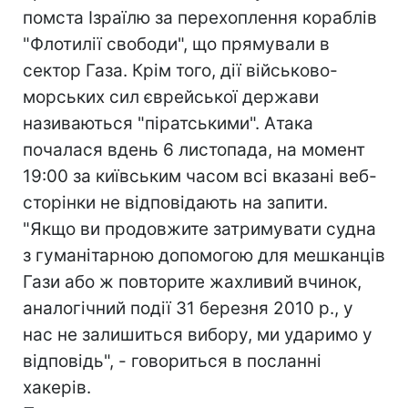
помста Ізраїлю за перехоплення кораблів
"Флотилії свободи", що прямували в
сектор Газа. Крім того, дії військово-
морських сил єврейської держави
називаються "піратськими". Атака
почалася вдень 6 листопада, на момент
19:00 за київським часом всі вказані веб-
сторінки не відповідають на запити.
"Якщо ви продовжите затримувати судна
з гуманітарною допомогою для мешканців
Гази або ж повторите жахливий вчинок,
аналогічний події 31 березня 2010 р., у
нас не залишиться вибору, ми ударимо у
відповідь", - говориться в посланні
хакерів.