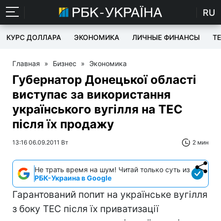
RU
КУРС ДОЛЛАРА
ЭКОНОМИКА
ЛИЧНЫЕ ФИНАНСЫ
T
Главная
»
Бизнес
»
Экономика
Губернатор Донецької області
виступає за використання
українського вугілля на ТЕС
після їх продажу
13:16 06.09.2011 Вт
2 мин
Не трать время на шум! Читай только суть из
РБК-Украина в Google
Гарантований попит на українське вугілля
з боку ТЕС після їх приватизації