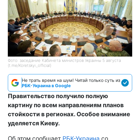
Фото: заседание Кабинета министров Украины 5 августа
(t.me/Koretskyi_official)
Не трать время на шум! Читай только суть из
РБК-Украина в Google
Правительство получило полную
картину по всем направлениям планов
стойкости в регионах. Особое внимание
уделяется Киеву.
Об этом сообщает
РБК-Украина
со