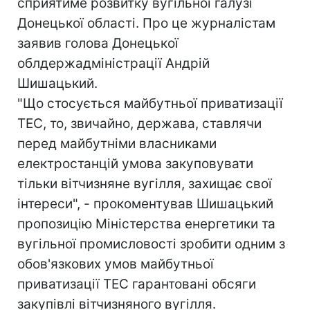
сприятиме розвитку вугільної галузі
Донецької області. Про це журналістам
заявив голова Донецької
облдержадміністрації Андрій
Шишацький.
"Що стосується майбутньої приватизації
ТЕС, то, звичайно, держава, ставлячи
перед майбутніми власниками
електростанцій умова закуповувати
тільки вітчизняне вугілля, захищає свої
інтереси", - прокоментував Шишацький
пропозицію Міністерства енергетики та
вугільної промисловості зробити одним з
обов'язкових умов майбутньої
приватизації ТЕС гарантовані обсяги
закупівлі вітчизняного вугілля.