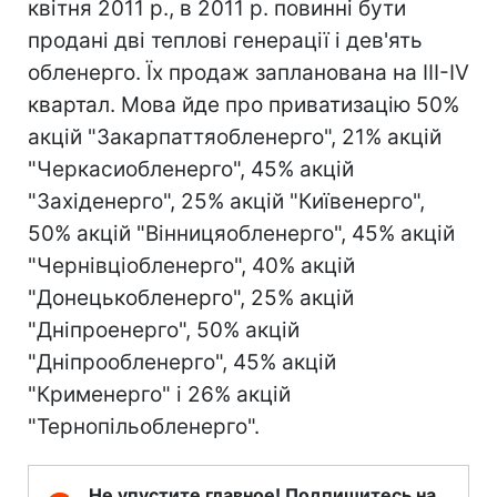
квітня 2011 р., в 2011 р. повинні бути
продані дві теплові генерації і дев'ять
обленерго. Їх продаж запланована на III-IV
квартал. Мова йде про приватизацію 50%
акцій "Закарпаттяобленерго", 21% акцій
"Черкасиобленерго", 45% акцій
"Західенерго", 25% акцій "Київенерго",
50% акцій "Вінницяобленерго", 45% акцій
"Чернівціобленерго", 40% акцій
"Донецькобленерго", 25% акцій
"Дніпроенерго", 50% акцій
"Дніпрообленерго", 45% акцій
"Крименерго" і 26% акцій
"Тернопільобленерго".
Не упустите главное! Подпишитесь на