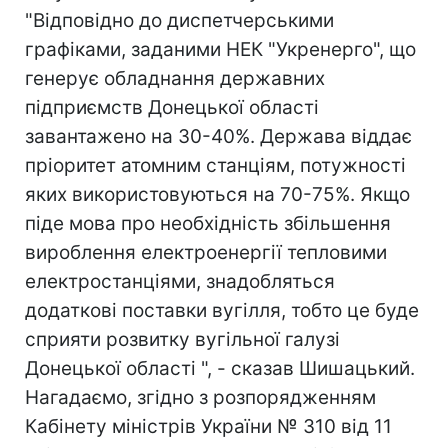
"Відповідно до диспетчерськими
графіками, заданими НЕК "Укренерго", що
генерує обладнання державних
підприємств Донецької області
завантажено на 30-40%. Держава віддає
пріоритет атомним станціям, потужності
яких використовуються на 70-75%. Якщо
піде мова про необхідність збільшення
вироблення електроенергії тепловими
електростанціями, знадобляться
додаткові поставки вугілля, тобто це буде
сприяти розвитку вугільної галузі
Донецької області ", - сказав Шишацький.
Нагадаємо, згідно з розпорядженням
Кабінету міністрів України № 310 від 11