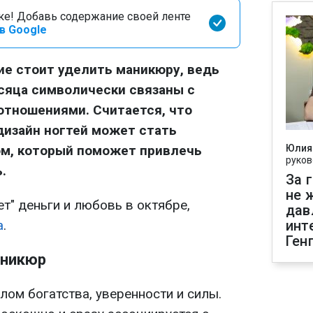
оке! Добавь содержание своей ленте
в Google
ие стоит уделить маникюру, ведь
есяца символически связаны с
отношениями. Считается, что
дизайн ногтей может стать
м, который поможет привлечь
Юлия
руков
.
За 
не 
т" деньги и любовь в октябре,
дав
а
.
инт
Ген
аникюр
ом богатства, уверенности и силы.