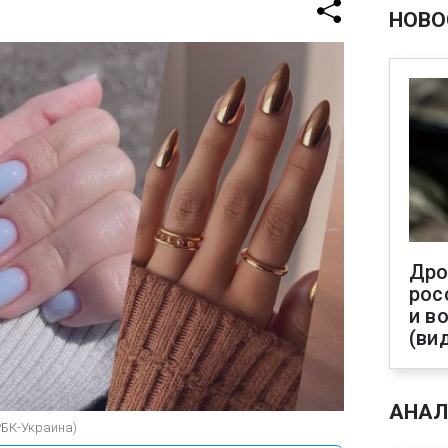
НОВО
Дро
рос
и в
(ви
АНАЛ
РБК-Украина)