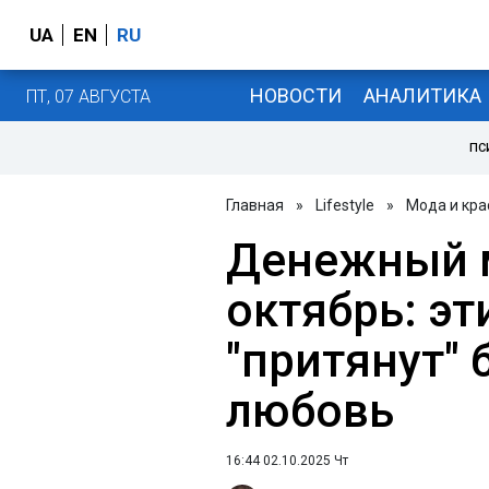
UA
EN
RU
НОВОСТИ
АНАЛИТИКА
ПТ, 07 АВГУСТА
ПС
Главная
»
Lifestyle
»
Мода и кра
Денежный 
октябрь: э
"притянут" 
любовь
16:44 02.10.2025 Чт