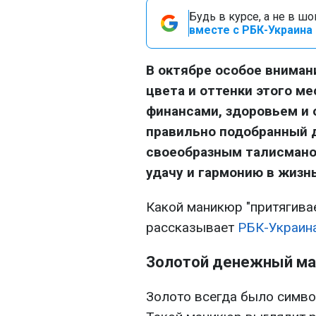
Будь в курсе, а не в ш
вместе с РБК-Украина 
В октябре особое вниман
цвета и оттенки этого м
финансами, здоровьем и 
правильно подобранный 
своеобразным талисмано
удачу и гармонию в жизнь
Какой маникюр "притягивае
рассказывает
РБК-Украин
Золотой денежный м
Золото всегда было символ