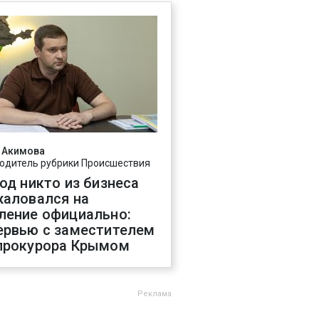
 Акимова
одитель рубрики Происшествия
год никто из бизнеса
жаловался на
ление официально:
ервью с заместителем
прокурора Крымом