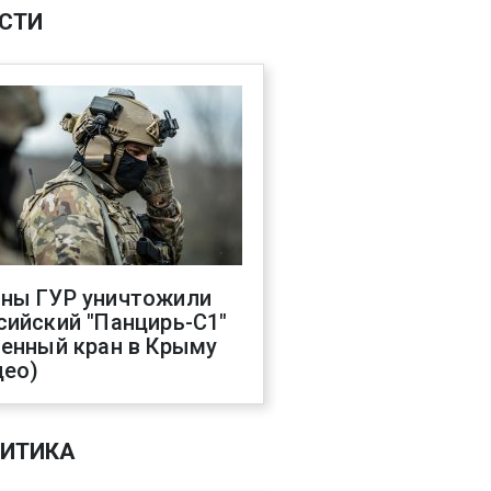
СТИ
ны ГУР уничтожили
сийский "Панцирь-С1"
оенный кран в Крыму
део)
ИТИКА