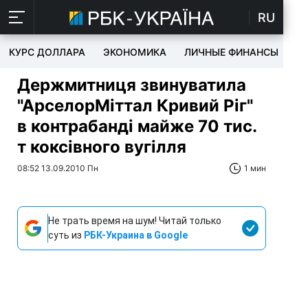
RU
КУРС ДОЛЛАРА
ЭКОНОМИКА
ЛИЧНЫЕ ФИНАНСЫ
T
Держмитниця звинуватила
"АрселорМіттал Кривий Ріг"
в контрабанді майже 70 тис.
т коксівного вугілля
08:52 13.09.2010 Пн
1 мин
Не трать время на шум! Читай только
суть из
РБК-Украина в Google