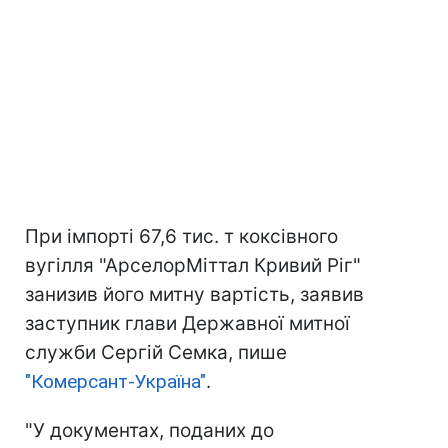
При імпорті 67,6 тис. т коксівного
вугілля "АрселорМіттал Кривий Ріг"
занизив його митну вартість, заявив
заступник глави Державної митної
служби Сергій Семка, пише
"Комерсант-Україна"
.
"У документах, поданих до