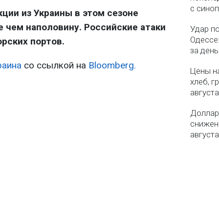
с сино
кции из Украины в этом сезоне
 чем наполовину. Российские атаки
Удар п
Одессе:
рских портов.
за ден
раина
со ссылкой на
Bloomberg.
Цены на
хлеб, г
августа
Доллар 
снижен
августа