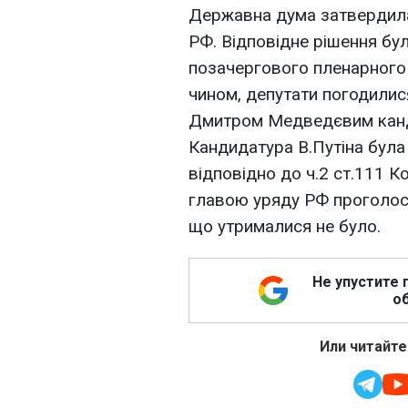
Державна дума затвердила
РФ. Відповідне рішення бул
позачергового пленарного 
чином, депутати погодили
Дмитром Медведєвим канди
Кандидатура В.Путіна бул
відповідно до ч.2 ст.111 К
главою уряду РФ проголосув
що утрималися не було.
Не упустите 
об
Или читайте