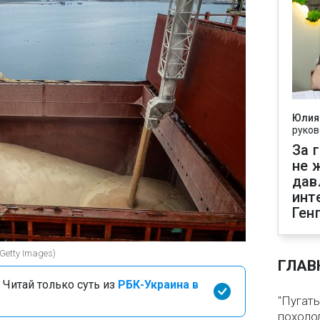
Юлия
руков
За 
не 
дав
инт
Ген
Getty Images)
ГЛАВ
 Читай только суть из
РБК-Украина в
"Пугать
похолод