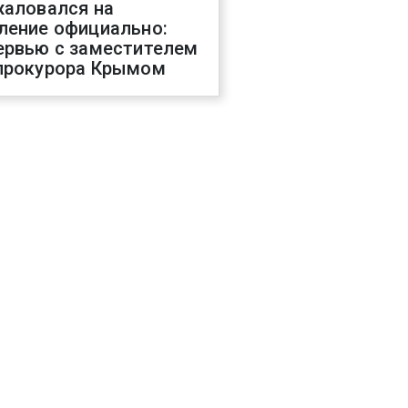
жаловался на
ление официально:
ервью с заместителем
прокурора Крымом