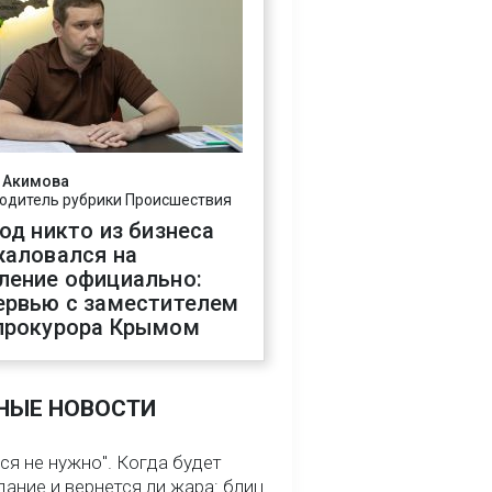
 Акимова
одитель рубрики Происшествия
год никто из бизнеса
жаловался на
ление официально:
ервью с заместителем
прокурора Крымом
НЫЕ НОВОСТИ
ся не нужно". Когда будет
ание и вернется ли жара: блиц