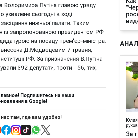
Как
 Володимира Путіна главою уряду
"Че
о ухвалене сьогодні в ході
рос
вид
засідання нижньої палати. Таким
ся із запропонованою президентом РФ
датурою на посаду прем'єр-міністра.
АНАЛ
а внесена Д.Медведєвим 7 травня,
онституції РФ. За призначення В.Путіна
али 392 депутати, проти - 56, тих,
главное! Подпишитесь на наши
новления в Google!
 нас там, где вам удобно!
Юлия
руков
За 