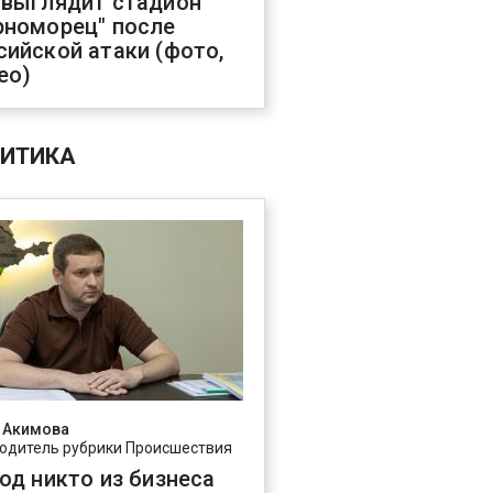
 выглядит стадион
рноморец" после
сийской атаки (фото,
ео)
ИТИКА
 Акимова
одитель рубрики Происшествия
год никто из бизнеса