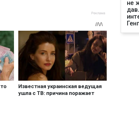
не 
дав
инт
Ген