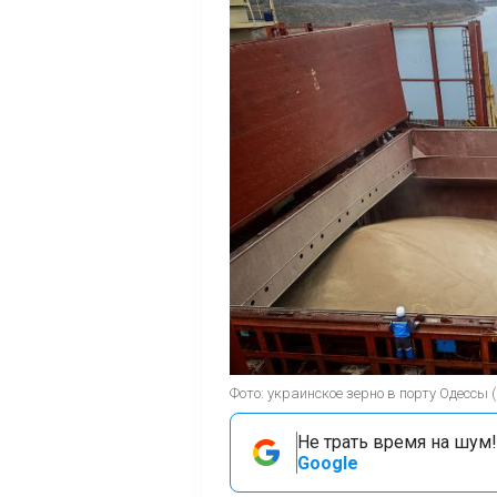
Фото: украинское зерно в порту Одессы (
Не трать время на шум!
Google