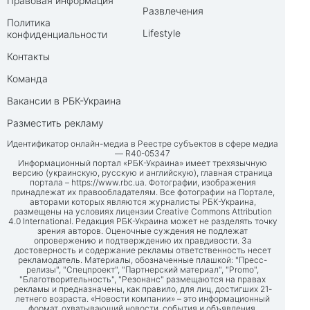
Правовая информация
Развлечения
Политика
Lifestyle
конфиденциальности
Контакты
Команда
Вакансии в РБК-Украина
Разместить рекламу
Идентификатор онлайн-медиа в Реестре субъектов в сфере медиа
— R40-05347
Информационный портал «РБК-Украина» имеет трехязычную
версию (украинскую, русскую и английскую), главная страница
портала –
https://www.rbc.ua
. Фотографии, изображения
принадлежат их правообладателям. Все фотографии на Портале,
авторами которых являются журналисты РБК-Украина,
размещены на условиях лицензии Creative Commons Attribution
4.0 International. Редакция РБК-Украина может не разделять точку
зрения авторов. Оценочные суждения не подлежат
опровержению и подтверждению их правдивости. За
достоверность и содержание рекламы ответственность несет
рекламодатель. Материалы, обозначенные плашкой: "Пресс-
релизы", "Спецпроект", "Партнерский материал", "Promo",
"Благотворительность", "Резонанс" размещаются на правах
рекламы и предназначены, как правило, для лиц, достигших 21-
летнего возраста. «Новости компании» – это информационный
формат, охватывающий новости, события и объявления,