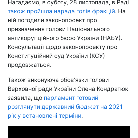
Нагадаємо, в суботу, 28 листопада, в Раді
також пройшла нарада голів фракцій
. На
ній погодили законопроект про
призначення голови Національного
антикорупційного бюро України (НАБУ).
Консультації щодо законопроекту про
Конституційний суд України (КСУ)
продовжаться.
Також виконуюча обов'язки голови
Верховної ради України Олена Кондратюк
заявила, що
парламент готовий
розглянути
державний бюджет на 2021
рік
у встановлені терміни
.