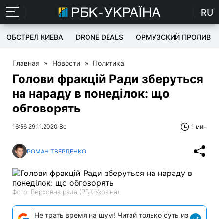
RU
ОБСТРЕЛ КИЕВА
DRONE DEALS
ОРМУЗСКИЙ ПРОЛИВ
Главная
»
Новости
»
Политика
Голови фракцій Ради зберуться
на нараду в понеділок: що
обговорять
16:56 29.11.2020 Вс
1 мин
РОМАН ТВЕРДЕНКО
Фото: Верховна рада (РБК-Україна)
Не трать время на шум! Читай только суть из