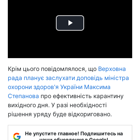
Play
Video
Крім цього повідомлялося, що
Верховна
рада планує заслухати доповідь міністра
охорони здоров'я України Максима
Степанова
про ефективність карантину
вихідного дня. У разі необхідності
рішення уряду буде відкориговано.
Не упустите главное! Подпишитесь на
наши обновления в Google!