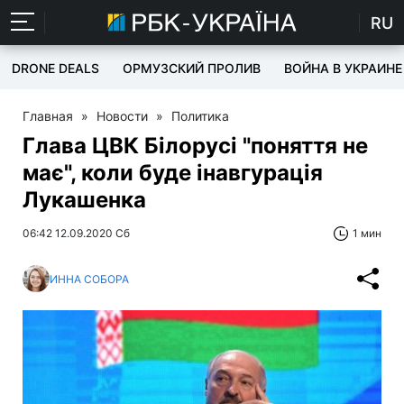
RU
DRONE DEALS
ОРМУЗСКИЙ ПРОЛИВ
ВОЙНА В УКРАИНЕ
Главная
»
Новости
»
Политика
Глава ЦВК Білорусі "поняття не
має", коли буде інавгурація
Лукашенка
06:42 12.09.2020 Сб
1 мин
ИННА СОБОРА