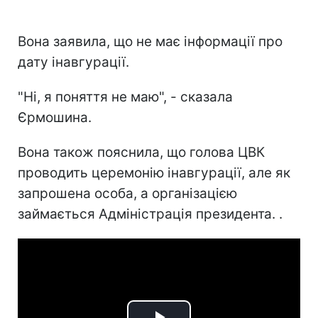
Вона заявила, що не має інформації про
дату інавгурації.
"Ні, я поняття не маю", - сказала
Єрмошина.
Вона також пояснила, що голова ЦВК
проводить церемонію інавгурації, але як
запрошена особа, а організацією
займається Адміністрація президента. .