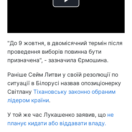
Play
Video
"До 9 жовтня, в двомісячний термін після
проведення виборів повинна бути
призначена", - зазначила Єрмошина.
Раніше Сейм Литви у своїй резолюції по
ситуації в Білорусі назвав опозиціонерку
Світлану
Тіхановську законно обраним
лідером країни
.
У той же час Лукашенко заявив, що
не
планує кидати або віддавати владу.