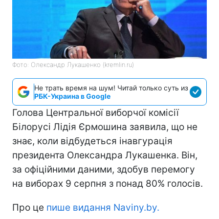
Фото: Олександр Лукашенко (kremlin.ru)
Не трать время на шум! Читай только суть из
РБК-Украина в Google
Голова Центральної виборчої комісії
Білорусі Лідія Єрмошина заявила, що не
знає, коли відбудеться інавгурація
президента Олександра Лукашенка. Він,
за офіційними даними, здобув перемогу
на виборах 9 серпня з понад 80% голосів.
Про це
пише видання Naviny.by.