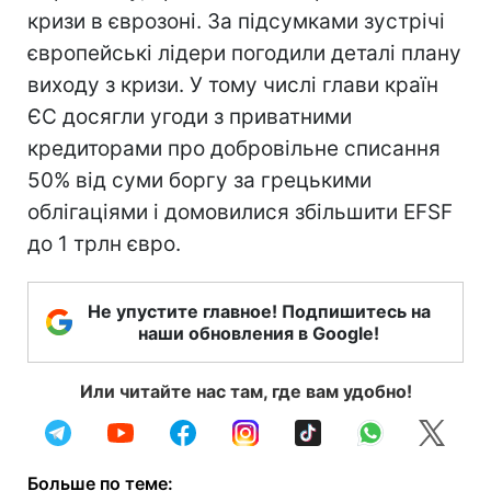
кризи в єврозоні. За підсумками зустрічі
європейські лідери погодили деталі плану
виходу з кризи. У тому числі глави країн
ЄС досягли угоди з приватними
кредиторами про добровільне списання
50% від суми боргу за грецькими
облігаціями і домовилися збільшити EFSF
до 1 трлн євро.
Не упустите главное! Подпишитесь на
наши обновления в Google!
Или читайте нас там, где вам удобно!
Больше по теме: