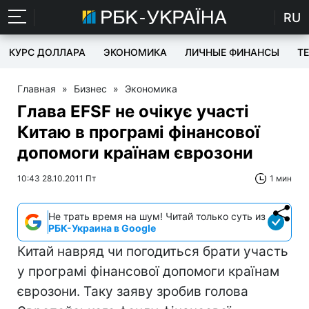
RU
КУРС ДОЛЛАРА
ЭКОНОМИКА
ЛИЧНЫЕ ФИНАНСЫ
T
Главная
»
Бизнес
»
Экономика
Глава EFSF не очікує участі
Китаю в програмі фінансової
допомоги країнам єврозони
10:43 28.10.2011 Пт
1 мин
Не трать время на шум! Читай только суть из
РБК-Украина в Google
Китай навряд чи погодиться брати участь
у програмі фінансової допомоги країнам
єврозони. Таку заяву зробив голова