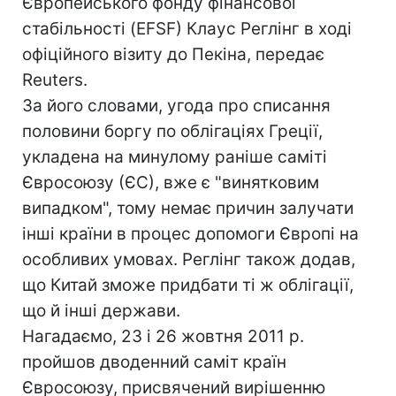
Європейського фонду фінансової
стабільності (EFSF) Клаус Реглінг в ході
офіційного візиту до Пекіна, передає
Reuters.
За його словами, угода про списання
половини боргу по облігаціях Греції,
укладена на минулому раніше саміті
Євросоюзу (ЄС), вже є "винятковим
випадком", тому немає причин залучати
інші країни в процес допомоги Європі на
особливих умовах. Реглінг також додав,
що Китай зможе придбати ті ж облігації,
що й інші держави.
Нагадаємо, 23 і 26 жовтня 2011 р.
пройшов дводенний саміт країн
Євросоюзу, присвячений вирішенню