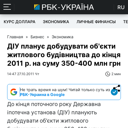
RU
КУРС ДОЛЛАРА
ЭКОНОМИКА
ЛИЧНЫЕ ФИНАНСЫ
T
Главная
»
Бизнес
»
Экономика
ДІУ планує добудувати об'єкти
житлового будівництва до кінця
2011 р. на суму 350-400 млн грн
14:47 27.10.2011 Чт
2 мин
Не трать время на шум! Читай только суть из
РБК-Украина в Google
До кінця поточного року Державна
іпотечна установа (ДІУ) планують
добудувати об'єкти житлового