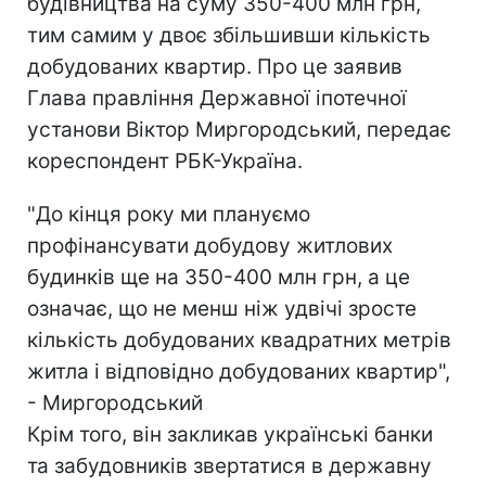
будівництва на суму 350-400 млн грн,
тим самим у двоє збільшивши кількість
добудованих квартир. Про це заявив
Глава правління Державної іпотечної
установи Віктор Миргородський, передає
кореспондент РБК-Україна.
"До кінця року ми плануємо
профінансувати добудову житлових
будинків ще на 350-400 млн грн, а це
означає, що не менш ніж удвічі зросте
кількість добудованих квадратних метрів
житла і відповідно добудованих квартир",
- Миргородський
Крім того, він закликав українські банки
та забудовників звертатися в державну