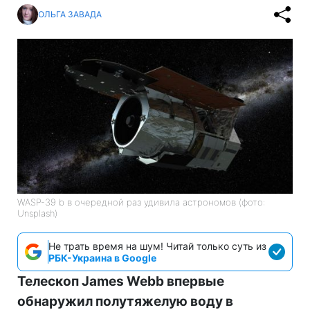
ОЛЬГА ЗАВАДА
WASP-39 b в очередной раз удивила астрономов (фото:
Unsplash)
Не трать время на шум! Читай только суть из
РБК-Украина в Google
Телескоп James Webb впервые
обнаружил полутяжелую воду в