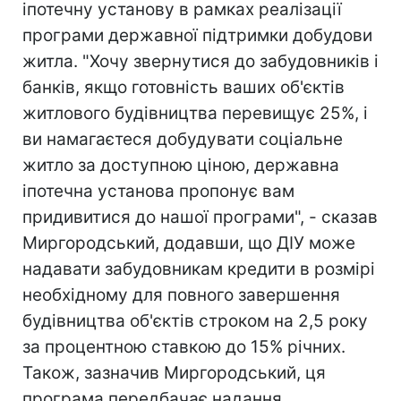
іпотечну установу в рамках реалізації
програми державної підтримки добудови
житла. "Хочу звернутися до забудовників і
банків, якщо готовність ваших об'єктів
житлового будівництва перевищує 25%, і
ви намагаєтеся добудувати соціальне
житло за доступною ціною, державна
іпотечна установа пропонує вам
придивитися до нашої програми", - сказав
Миргородський, додавши, що ДІУ може
надавати забудовникам кредити в розмірі
необхідному для повного завершення
будівництва об'єктів строком на 2,5 року
за процентною ставкою до 15% річних.
Також, зазначив Миргородський, ця
програма передбачає надання