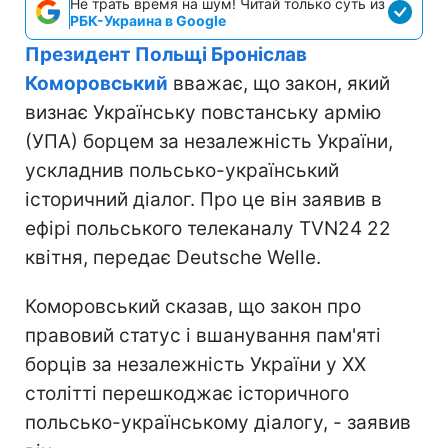
Не трать время на шум! Читай только суть из
РБК-Украина в Google
Президент Польщі Броніслав
Коморовський
вважає, що закон, який
визнає Українську повстанську армію
(УПА) борцем за незалежність України,
ускладнив польсько-український
історичний діалог. Про це він заявив в
ефірі польського телеканалу TVN24 22
квітня, передає Deutsche Welle.
Коморовський сказав, що закон про
правовий статус і вшанування пам'яті
борців за незалежність України у XX
столітті перешкоджає історичного
польсько-українському діалогу, - заявив