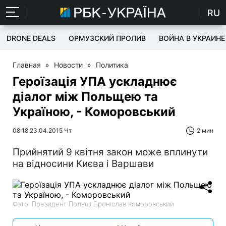
RU
DRONE DEALS
ОРМУЗСКИЙ ПРОЛИВ
ВОЙНА В УКРАИНЕ
Главная
»
Новости
»
Политика
Героїзація УПА ускладнює
діалог між Польщею та
Україною, - Коморовський
08:18 23.04.2015 Чт
2 мин
Прийнятий 9 квітня закон може вплинути
на відносини Києва і Варшави
Фото: Президент Польщі Броніслав Коморовський