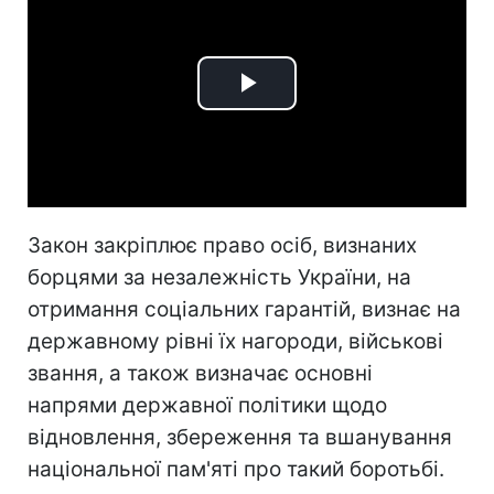
Play
Video
Закон закріплює право осіб, визнаних
борцями за незалежність України, на
отримання соціальних гарантій, визнає на
державному рівні їх нагороди, військові
звання, а також визначає основні
напрями державної політики щодо
відновлення, збереження та вшанування
національної пам'яті про такий боротьбі.