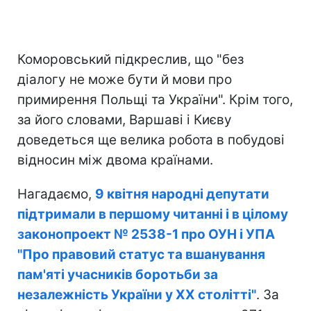
Коморовський підкреслив, що "без
діалогу не може бути й мови про
примирення Польщі та України". Крім того,
за його словами, Варшаві і Києву
доведеться ще велика робота в побудові
відносин між двома країнами.
Нагадаємо,
9 квітня народні депутати
підтримали в першому читанні і в цілому
законопроект № 2538-1 про ОУН і УПА
"Про правовий статус та вшанування
пам'яті учасників боротьби за
незалежність України у ХХ столітті"
. За