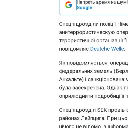
Не трать время на шум!
Google
Спецпідрозділи поліції Ні
анитеррористическую опер
терористичної організації 
повідомляє
Dеutche Welle
.
Як повідомляється, операц
федеральних земель (Берлін
Анхальте) і санкціонована
була засекречена. Однак п
оприлюднити подробиці її 
Спецпідрозділ SEK провів о
районах Лейпцига. При ць
нічого не відомо, а інформ