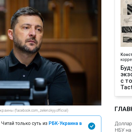
Конс
корре
Буд
экз
с т
Tact
ГЛАВ
аины (facebook.com_zelenskyy.official)
 Читай только суть из
РБК-Украина в
Доллар 
НБУ на 