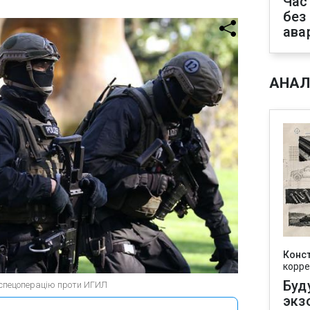
Час
без
ава
АНАЛ
Конс
корре
Буд
 спецоперацію проти ИГИЛ
экз