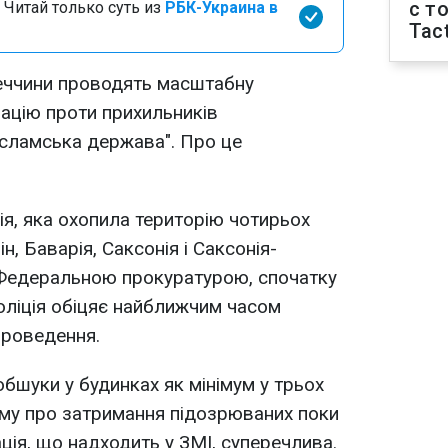
с т
 Читай только суть из
РБК-Украина в
Tact
меччини проводять масштабну
ацію проти прихильників
"Ісламська держава". Про це
ія, яка охопила територію чотирьох
, Баварія, Саксонія і Саксонія-
 Федеральною прокуратурою, спочатку
оліція обіцяє найближчим часом
проведення.
бшуки у будинках як мінімум у трьох
ому про затримання підозрюваних поки
ація, що надходить у ЗМІ, суперечлива.