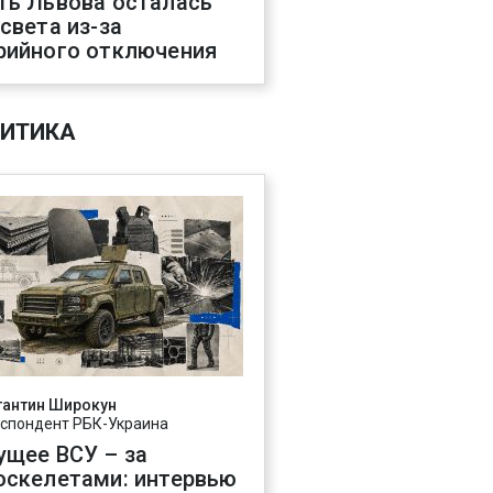
ть Львова осталась
 света из-за
рийного отключения
ИТИКА
тантин Широкун
спондент РБК-Украина
ущее ВСУ – за
оскелетами: интервью