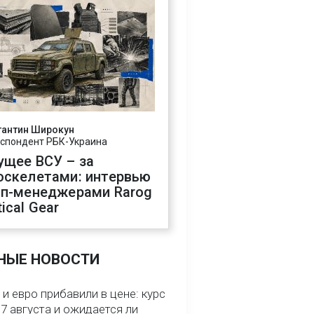
тантин Широкун
спондент РБК-Украина
ущее ВСУ – за
оскелетами: интервью
оп-менеджерами Rarog
ical Gear
НЫЕ НОВОСТИ
и евро прибавили в цене: курс
7 августа и ожидается ли