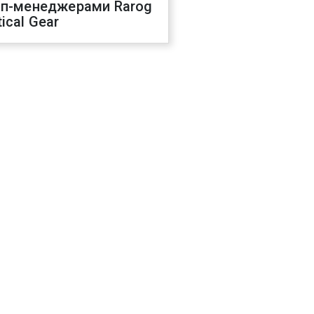
оп-менеджерами Rarog
ical Gear