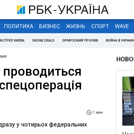
ПОЛИТИКА
БИЗНЕС
ЖИЗНЬ
СПОРТ
WAVE
БСТРЕЛ КИЕВА
DRONE DEALS
ОРМУЗСКИЙ ПРОЛИВ
ВОЙНА В УКРАИ
вия
НОВО
і проводиться
спецоперація
1 мин
дразу у чотирьох федеральних