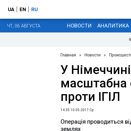
UA
EN
RU
НОВОСТИ
АНАЛИТИКА
ЧТ, 06 АВГУСТА
О
Главная
»
Новости
»
Происшест
У Німеччин
масштабна 
проти ІГІЛ
14:35 10.05.2017 Ср
Операція проводиться ві
землях