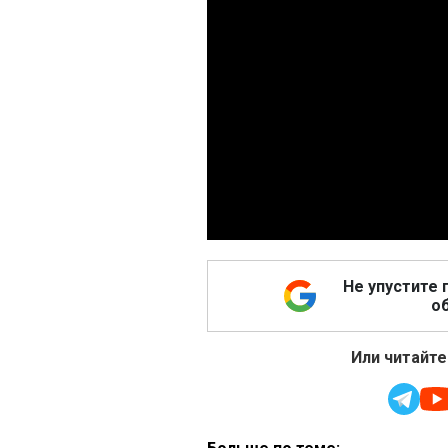
Не упустите 
об
Или читайте