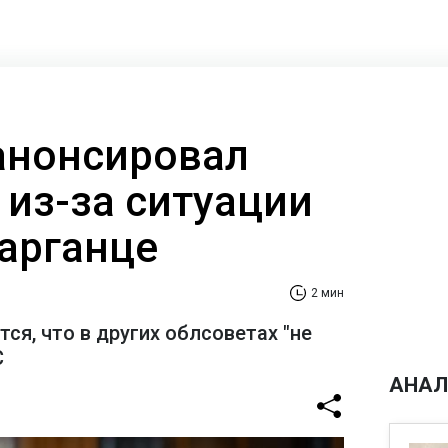
анонсировал
 из-за ситуации
Марганце
2 мин
тся, что в других облсоветах "не
С
АНАЛ