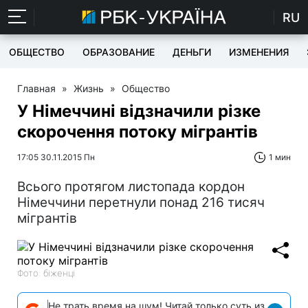
RU
ОБЩЕСТВО
ОБРАЗОВАНИЕ
ДЕНЬГИ
ИЗМЕНЕНИЯ
Главная
»
Жизнь
»
Общество
У Німеччині відзначили різке
скорочення потоку мігрантів
17:05 30.11.2015 Пн
1 мин
Всього протягом листопада кордон
Німеччини перетнули понад 216 тисяч
мігрантів
Фото: біженці
Не трать время на шум! Читай только суть из