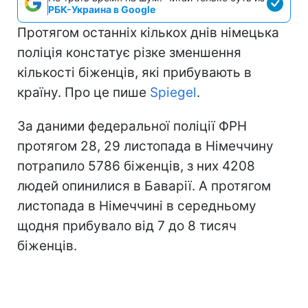
РБК-Украина в Google
Протягом останніх кількох днів німецька
поліція констатує різке зменшення
кількості біженців, які прибувають в
країну. Про це пише
Spiegel
.
За даними федеральної поліції ФРН
протягом 28, 29 листопада в Німеччину
потрапило 5786 біженців, з них 4208
людей опинилися в Баварії. А протягом
листопада в Німеччині в середньому
щодня прибувало від 7 до 8 тисяч
біженців.