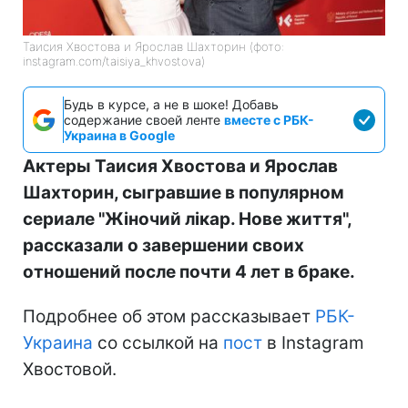
Таисия Хвостова и Ярослав Шахторин (фото:
instagram.com/taisiya_khvostova)
Будь в курсе, а не в шоке! Добавь
содержание своей ленте
вместе с РБК-
Украина в Google
Актеры Таисия Хвостова и Ярослав
Шахторин, сыгравшие в популярном
сериале "Жіночий лікар. Нове життя",
рассказали о завершении своих
отношений после почти 4 лет в браке.
Подробнее об этом рассказывает
РБК-
Украина
со ссылкой на
пост
в Instagram
Хвостовой.