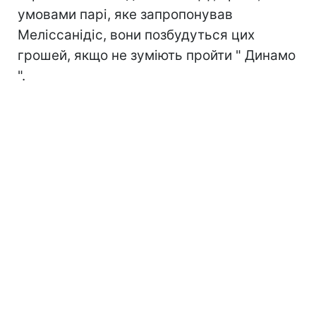
умовами парі, яке запропонував
Меліссанідіс, вони позбудуться цих
грошей, якщо не зуміють пройти " Динамо
".