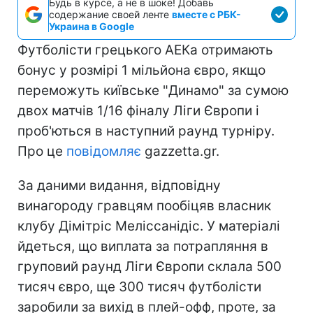
Будь в курсе, а не в шоке! Добавь
содержание своей ленте
вместе с РБК-
Украина в Google
Футболісти грецького АЕКа отримають
бонус у розмірі 1 мільйона євро, якщо
переможуть київське "Динамо" за сумою
двох матчів 1/16 фіналу Ліги Європи і
проб'ються в наступний раунд турніру.
Про це
повідомляє
gazzetta.gr.
За даними видання, відповідну
винагороду гравцям пообіцяв власник
клубу Дімітріс Меліссанідіс. У матеріалі
йдеться, що виплата за потрапляння в
груповий раунд Ліги Європи склала 500
тисяч євро, ще 300 тисяч футболісти
заробили за вихід в плей-офф, проте, за