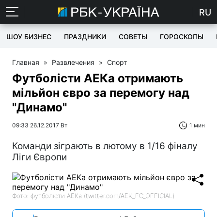
RU
ШОУ БИЗНЕС
ПРАЗДНИКИ
СОВЕТЫ
ГОРОСКОПЫ
Главная
»
Развлечения
»
Спорт
Футболісти АЕКа отримають
мільйон євро за перемогу над
"Динамо"
09:33 26.12.2017 Вт
1 мин
Команди зіграють в лютому в 1/16 фіналу
Ліги Європи
Фото: футболісти АЕКа (twitter.com/AEK_FC_OFFICIAL)