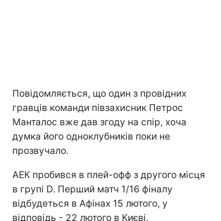
Повідомляється, що один з провідних
гравців команди півзахисник Петрос
Манталос вже дав згоду на спір, хоча
думка його одноклубників поки не
прозвучало.
АЕК пробився в плей-офф з другого місця
в групі D. Перший матч 1/16 фіналу
відбудеться в Афінах 15 лютого, у
відповідь - 22 лютого в Києві.