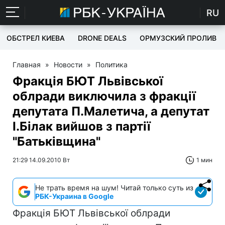
RU
ОБСТРЕЛ КИЕВА
DRONE DEALS
ОРМУЗСКИЙ ПРОЛИВ
Главная
»
Новости
»
Политика
Фракція БЮТ Львівської
облради виключила з фракції
депутата П.Малетича, а депутат
І.Білак вийшов з партії
"Батьківщина"
21:29 14.09.2010 Вт
1 мин
Не трать время на шум! Читай только суть из
РБК-Украина в Google
Фракція БЮТ Львівської облради