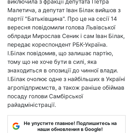
виключила з фракції депутата Петра
Малетича, а депутат Іван Білак вийшов з
партії "Батьківщина". Про це на сесії 14
вересня повідомили голова Львівської
облради Мирослав Сеник і сам Іван Білак,
передає кореспондент РБК-Україна.
І.Білак повідомив, що залишає партію,
тому що не хоче бути в силі, яка
знаходиться в опозиції до чинної влади.
І.Білак очолює одне з найбільших в Україні
агропідприємств, а також раніше обіймав
посаду голови Самбірської
райадміністрації.
Не упустите главное! Подпишитесь на
наши обновления в Google!