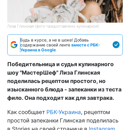
Лиза Глинская (фото предоставлено кулинаркой)
Будь в курсе, а не в шоке! Добавь
содержание своей ленте
вместе с РБК-
Украина в Google
Победительница и судья кулинарного
шоу "МастерШеф" Лиза Глинская
поделилась рецептом простого, но
изысканного блюда - запеканки из теста
фило. Она подходит как для завтрака.
Как сообщает
РБК-Украина
, рецептом
простой запеканки Глинская поделилась
в Stories на своей странице в
Instagram
.