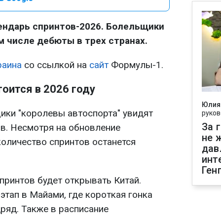
ендарь спринтов-2026. Болельщики
м числе дебюты в трех странах.
раина
со ссылкой на
сайт
Формулы-1.
оится в 2026 году
Юлия
щики "королевы автоспорта" увидят
руков
За 
в. Несмотря на обновление
не 
количество спринтов останется
дав
инт
Ген
принтов будет открывать Китай.
этап в Майами, где короткая гонка
дряд. Также в расписание